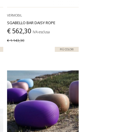
VERMOBIL
SGABELLO BAR DAISY ROPE
€ 562,30
IVA esclusa
€ 1.143,30
PIÙ COLORI