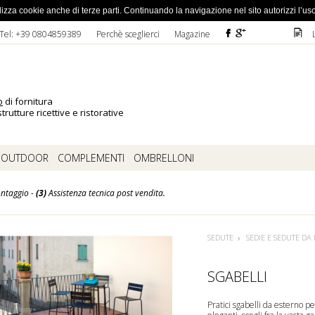
ato la password
 utilizza cookie anche di terze parti. Continuando la navigazione nel sito autorizzi l’us
F
ì
D
Tel: +39 0804859389
Perchè sceglierci
Magazine
o
di fornitura
trutture ricettive e ristorative
OUTDOOR
COMPLEMENTI
OMBRELLONI
ntaggio -
(3)
Assistenza tecnica post vendita.
SEDUTE
SEDIE E SEDUTE DA
SGABELLI
Pratici sgabelli da esterno pe