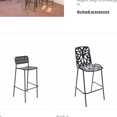
eleganti, scegli fra la vasta 
te.
Richiedi preventivo
IA
RD ITALIA