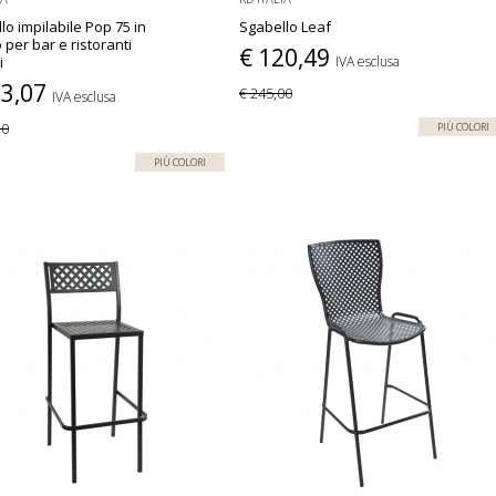
lo impilabile Pop 75 in
Sgabello Leaf
 per bar e ristoranti
€ 120,49
i
IVA esclusa
23,07
€ 245,00
IVA esclusa
30
PIÙ COLORI
PIÙ COLORI