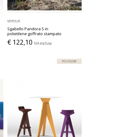
MYYOUR
Sgabello Pandora S in
polietilene goffrato stampato
€ 122,10
IVA esclusa
PIÙ COLORI