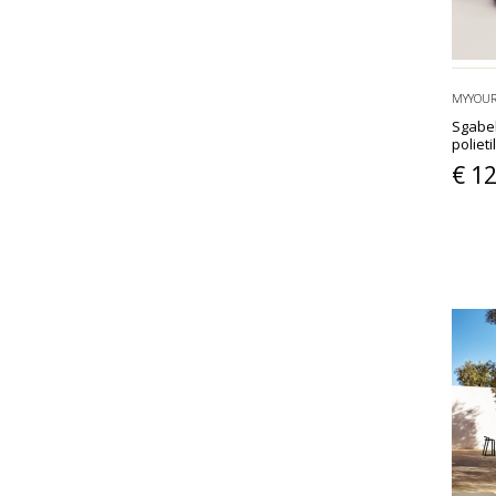
MYYOU
Sgabel
poliet
€ 1