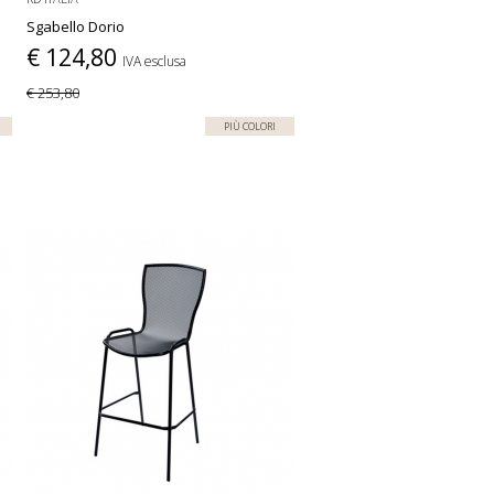
Sgabello Dorio
€ 124,80
IVA esclusa
€ 253,80
PIÙ COLORI