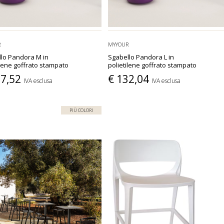
R
MYYOUR
lo Pandora M in
Sgabello Pandora L in
ilene goffrato stampato
polietilene goffrato stampato
27,52
€ 132,04
IVA esclusa
IVA esclusa
PIÙ COLORI