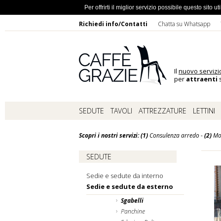
Ho dimentic
Per offrirti il miglior servizio possibile questo sito
Richiedi info/Contatti
Chatta su Whatsapp
Il
nuovo servizi
per
attraenti
s
SEDUTE
TAVOLI
ATTREZZATURE
LETTINI
Scopri i nostri servizi: (1)
Consulenza arredo -
(2)
Mo
SEDUTE
Sedie e sedute da interno
Sedie e sedute da esterno
Sgabelli
Panchine