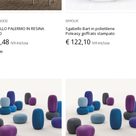
WOOD
MYYOUR
LLO PALERMO IN RESINA
Sgabello Bart in polietilene
O
Poleasy goffrato stampato
1,48
€ 122,10
IVA esclusa
IVA esclusa
00