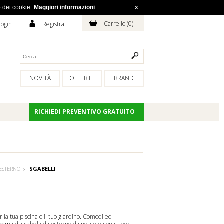
o dei cookie.
Maggiori informazioni
x
H
A
Carrello (
0
)
Login
Registrati
NOVITÀ
OFFERTE
BRAND
RICHIEDI PREVENTIVO GRATUITO
 ESTERNO
SGABELLI
r la tua piscina o il tuo giardino. Comodi ed