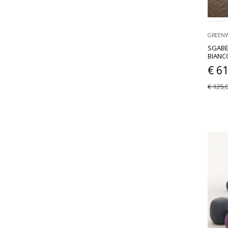
GREEN
SGABE
BIANC
€ 6
€ 125,