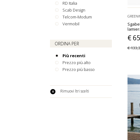
RD Italia
Scab Design
GREEN
Telcom-Modum
Vermobil
Sgabel
lamier
€ 6
ORDINA PER
€ 133,
Più recenti
Prezzo più alto
Prezzo più basso
Rimuovi filtri scelti