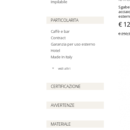
Impilabile
Sgabel
acciaio
estern
PARTICOLARITA
€ 1
Caffè e bar
€ 250,
Contract
Garanzia per uso esterno
Hotel
Made In Italy
vedi altri
CERTIFICAZIONE
AVVERTENZE
MATERIALE