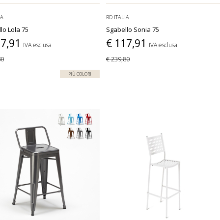
IA
RD ITALIA
lo Lola 75
Sgabello Sonia 75
17,91
€ 117,91
IVA esclusa
IVA esclusa
80
€ 239,80
PIÙ COLORI