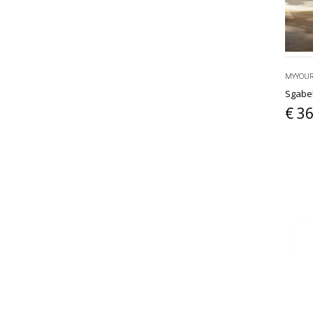
MYYOU
Sgabe
€ 3