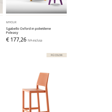
MYYOUR
Sgabello Oxford in polietilene
Poleasy
€ 177,26
IVA esclusa
PIÙ COLORI