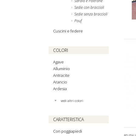
Sdraio e Poltrone
Sedie con braccioli
Sedie senza braccioli
Pouf
Cuscini e federe
COLORI
Agave
Alluminio
Antracite
Arancio
Ardesia
vedi altri colori
CARATTERISTICA
Con poggiapiedi
RD ITAL