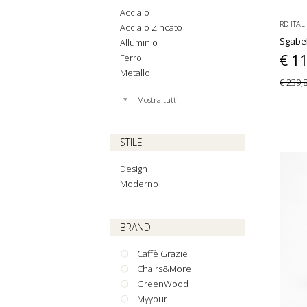
Acciaio
RD ITAL
Acciaio Zincato
Sgabel
Alluminio
€ 1
Ferro
Metallo
€ 239,
Mostra tutti
STILE
Design
Moderno
BRAND
Caffè Grazie
Chairs&More
GreenWood
Myyour