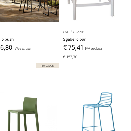
R
CAFFÈ GRAZIE
llo push
Sgabello bar
66,80
€ 75,41
IVA esclusa
IVA esclusa
€ 153,30
PIÙ COLORI