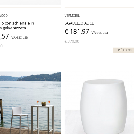
WOOD
VERMOBIL
lo con schienale in
SGABELLO ALICE
a galvanizzata
€ 181,97
IVA esclusa
5,57
IVA esclusa
€ 370,00
30
PIÙ COLORI