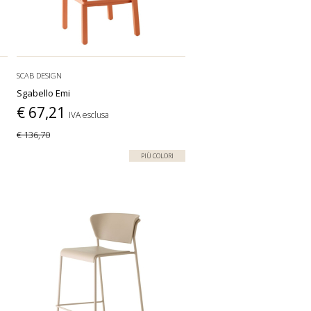
SCAB DESIGN
Sgabello Emi
€ 67,21
IVA esclusa
€ 136,70
PIÙ COLORI