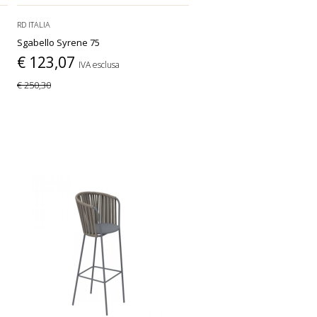
RD ITALIA
Sgabello Syrene 75
€ 123,07
IVA esclusa
€ 250,30