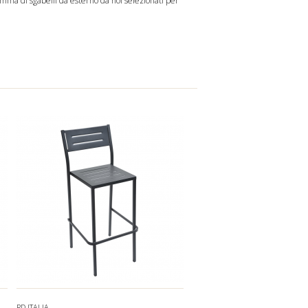
gamma di sgabelli da esterno da noi selezionati per
RD ITALIA