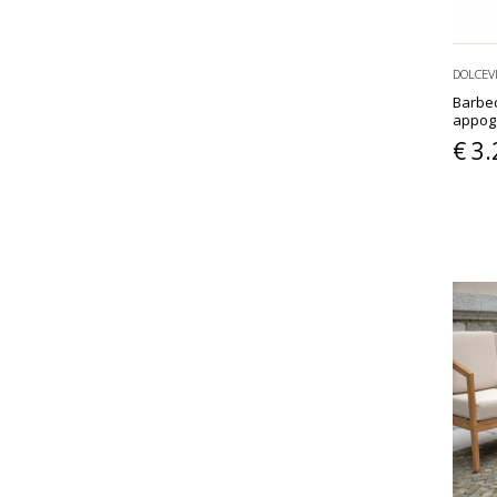
DOLCEV
Barbec
appogg
€ 3