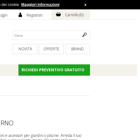
o dei cookie.
Maggiori informazioni
x
H
A
Carrello (
0
)
Login
Registrati
NOVITÀ
OFFERTE
BRAND
RICHIEDI PREVENTIVO GRATUITO
ERNO
oni
e
accessori
per giardini o piscine. Arreda il tuo