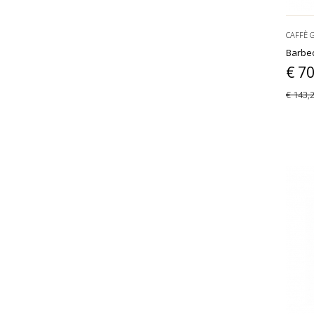
CAFFÈ 
Barbec
€ 7
€ 143,