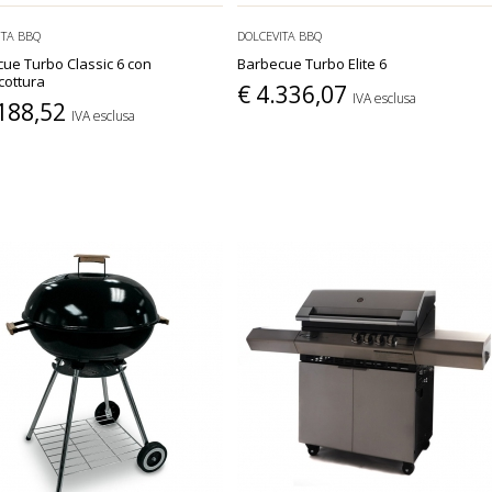
ITA BBQ
DOLCEVITA BBQ
ue Turbo Classic 6 con
Barbecue Turbo Elite 6
cottura
€ 4.336,07
IVA esclusa
.188,52
IVA esclusa