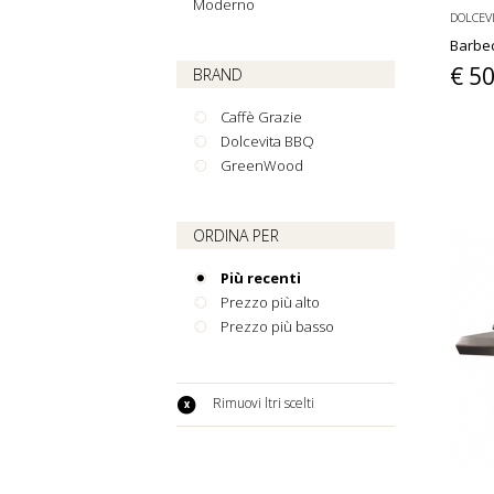
Moderno
DOLCEV
Barbec
€ 5
BRAND
Caffè Grazie
Dolcevita BBQ
GreenWood
ORDINA PER
Più recenti
Prezzo più alto
Prezzo più basso
Rimuovi filtri scelti