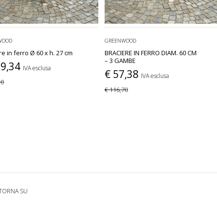
WOOD
GREENWOOD
re in ferro Ø 60 x h. 27 cm
BRACIERE IN FERRO DIAM. 60 CM
– 3 GAMBE
39,34
IVA esclusa
€ 57,38
IVA esclusa
30
€ 116,70
TORNA SU