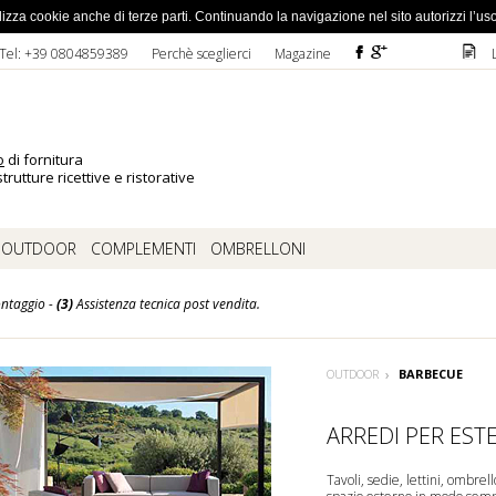
ato la password
 utilizza cookie anche di terze parti. Continuando la navigazione nel sito autorizzi l’us
F
ì
D
Tel: +39 0804859389
Perchè sceglierci
Magazine
o
di fornitura
trutture ricettive e ristorative
OUTDOOR
COMPLEMENTI
OMBRELLONI
ntaggio -
(3)
Assistenza tecnica post vendita.
OUTDOOR
BARBECUE
ARREDI PER EST
Tavoli
,
sedie
,
lettini
,
ombrell