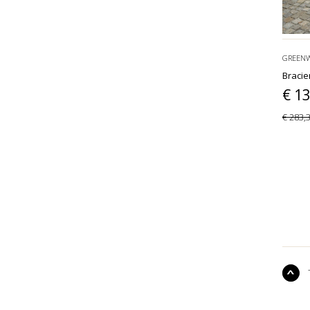
GREEN
Bracie
€ 1
€ 283,