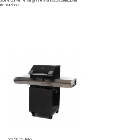
ice e conveniente grazie alla nostra selezione
nternazionali.
DOLCEVITA BBQ