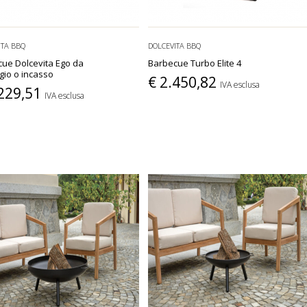
ITA BBQ
DOLCEVITA BBQ
ue Dolcevita Ego da
Barbecue Turbo Elite 4
io o incasso
€ 2.450,82
IVA esclusa
.229,51
IVA esclusa