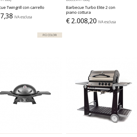
ue Twingrill con carrello
Barbecue Turbo Elite 2 con
piano cottura
07,38
IVA esclusa
€ 2.008,20
IVA esclusa
PIÙ COLORI