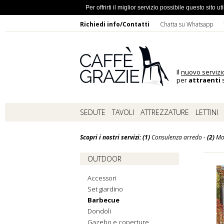
Ho dimentic
Per offrirti il miglior servizio possibile questo sito
Richiedi info/Contatti
Chatta su Whatsapp
Il
nuovo servizi
per
attraenti
s
SEDUTE
TAVOLI
ATTREZZATURE
LETTINI
Scopri i nostri servizi: (1)
Consulenza arredo -
(2)
Mo
OUTDOOR
Accessori
Set giardino
Barbecue
Dondoli
Gazebo e coperture