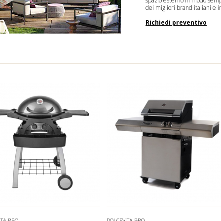
spazio esterno in modo sempl
dei migliori brand italiani e i
Richiedi preventivo
ITA BBQ
DOLCEVITA BBQ