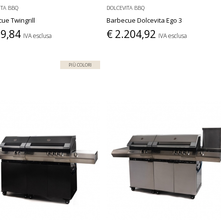
ITA BBQ
DOLCEVITA BBQ
ue Twingrill
Barbecue Dolcevita Ego 3
09,84
€ 2.204,92
IVA esclusa
IVA esclusa
PIÙ COLORI