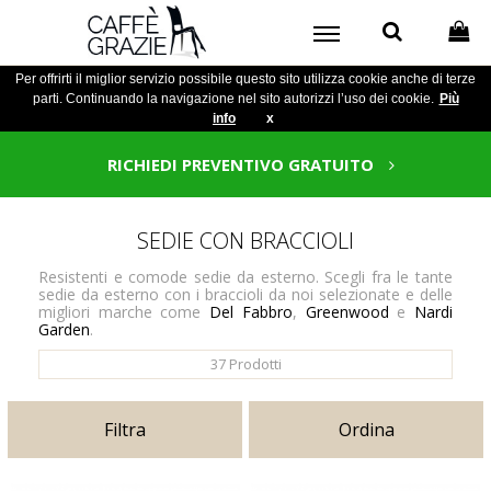
Per offrirti il miglior servizio possibile questo sito utilizza cookie anche di terze
parti. Continuando la navigazione nel sito autorizzi l’uso dei cookie.
Più
info
x
RICHIEDI PREVENTIVO GRATUITO
SEDIE CON BRACCIOLI
Resistenti e comode sedie da esterno. Scegli fra le tante
sedie da esterno con i braccioli da noi selezionate e delle
migliori marche come
Del Fabbro
,
Greenwood
e
Nardi
Garden
.
37
Prodotti
Filtra
Ordina