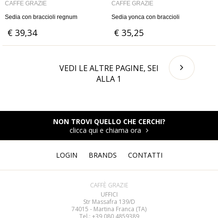
CAFFÈ GRAZIE
CAFFÈ GRAZIE
Sedia con braccioli regnum
Sedia yonca con braccioli
€ 39,34
€ 35,25
VEDI LE ALTRE PAGINE, SEI
ALLA
1
NON TROVI QUELLO CHE CERCHI?
clicca qui e chiama ora
LOGIN
BRANDS
CONTATTI
CAFFÈ GRAZIE
UFFICI
Str Massafra 139/D
74015 - Martina Franca (TA)
Tel.: +39 080
4859389