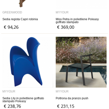
GREENWOOD
MYYOUR
Sedia regista Capri robinia
Miss Petra in polietilene Poleasy
goffrato stampato
€ 94,26
€ 369,00
MYYOUR
MYYOUR
Sedia Lily in polietilene goffrato
Poltrona da pranzo push
stampato Poleasy
€ 238,76
€ 231,15