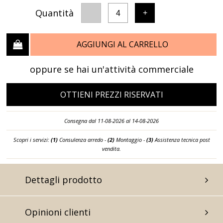
Quantità
-
+
4
AGGIUNGI AL CARRELLO
oppure se hai un'attività commerciale
OTTIENI PREZZI RISERVATI
Consegna dal 11-08-2026 al 14-08-2026
Scopri i servizi:
(1)
Consulenza arredo -
(2)
Montaggio -
(3)
Assistenza tecnica post
vendita.
Dettagli prodotto
Opinioni clienti