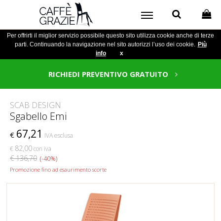
Per offrirti il miglior servizio possibile questo sito utilizza cookie anche di terze
parti. Continuando la navigazione nel sito autorizzi l’uso dei cookie.
Più
info
x
RICHIEDI PREVENTIVO GRATUITO
SCAB DESIGN
Sgabello Emi
67,21
€
IVA esclusa
82,00
€
con iva
€ 136,70
(-40%)
Promozione fino ad esaurimento scorte