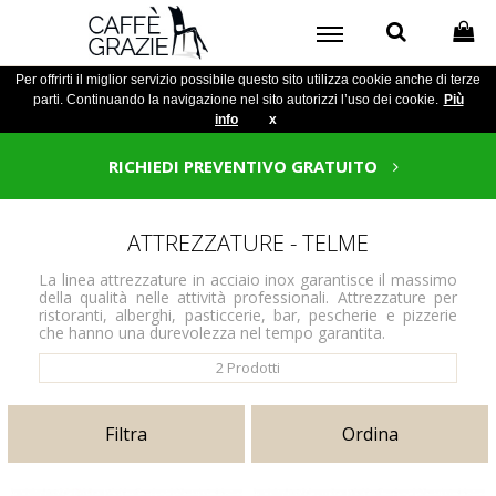
Per offrirti il miglior servizio possibile questo sito utilizza cookie anche di terze
parti. Continuando la navigazione nel sito autorizzi l’uso dei cookie.
Più
info
x
RICHIEDI PREVENTIVO GRATUITO
ATTREZZATURE - TELME
La linea attrezzature in acciaio inox garantisce il massimo
della qualità nelle attività professionali. Attrezzature per
ristoranti, alberghi, pasticcerie, bar, pescherie e pizzerie
che hanno una durevolezza nel tempo garantita.
2
Prodotti
Filtra
Ordina