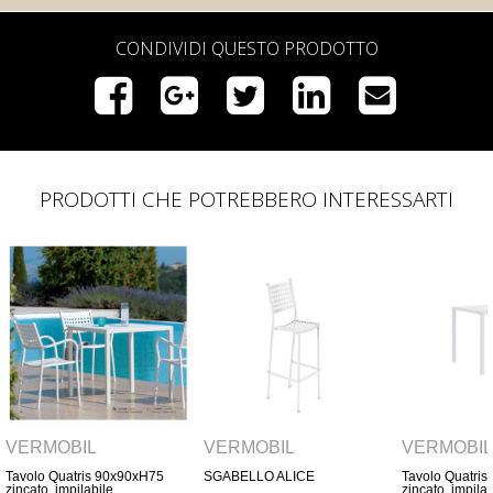
CONDIVIDI QUESTO PRODOTTO
PRODOTTI CHE POTREBBERO INTERESSARTI
VERMOBIL
VERMOBIL
VERMO
SGABELLO ALICE
Tavolo Quatris 80x80xH75
POLTRON
zincato, impilabile,