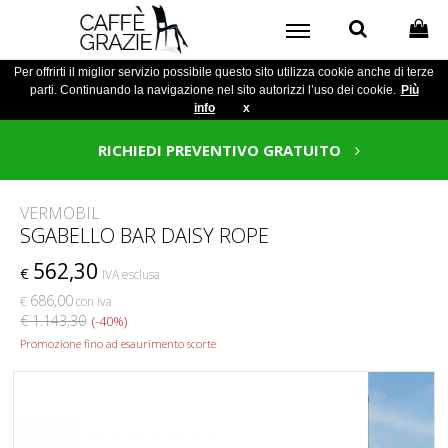
Per offrirti il miglior servizio possibile questo sito utilizza cookie anche di terze
parti. Continuando la navigazione nel sito autorizzi l’uso dei cookie.
Più
info
x
RICHIEDI PREVENTIVO GRATUITO
VERMOBIL
SGABELLO BAR DAISY ROPE
562,30
€
IVA esclusa
686,00
€
con iva
€ 1.143,30
(-40%)
Promozione fino ad esaurimento scorte