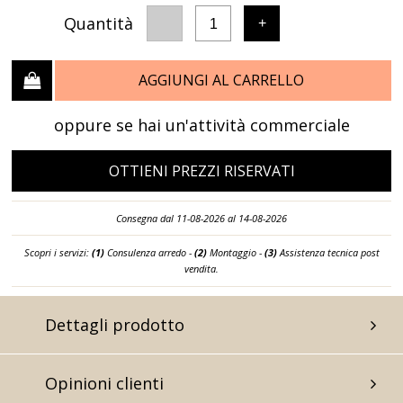
Quantità
-
+
1
AGGIUNGI AL CARRELLO
oppure se hai un'attività commerciale
OTTIENI PREZZI RISERVATI
Consegna dal 11-08-2026 al 14-08-2026
Scopri i servizi:
(1)
Consulenza arredo -
(2)
Montaggio -
(3)
Assistenza tecnica post
vendita.
Dettagli prodotto
Opinioni clienti