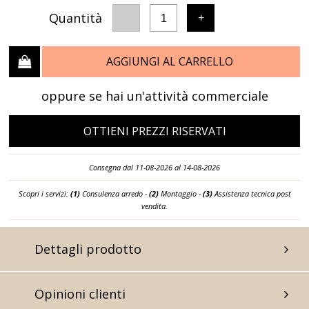
Quantità
-
+
1
AGGIUNGI AL CARRELLO
oppure se hai un'attività commerciale
OTTIENI PREZZI RISERVATI
Consegna dal 11-08-2026 al 14-08-2026
Scopri i servizi:
(1)
Consulenza arredo -
(2)
Montaggio -
(3)
Assistenza tecnica post
vendita.
Dettagli prodotto
Opinioni clienti