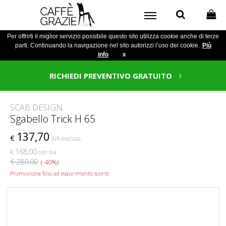
Per offrirti il miglior servizio possibile questo sito utilizza cookie anche di terze
parti. Continuando la navigazione nel sito autorizzi l’uso dei cookie.
Più
info
x
RICHIEDI PREVENTIVO GRATUITO
SCAB DESIGN
Sgabello Trick H 65
137,70
€
IVA esclusa
168,00
€
con iva
€ 280,00
(-40%)
Promozione fino ad esaurimento scorte