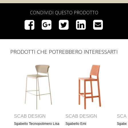
CONDIVIDI QUESTO PRODOTTO
PRODOTTI CHE POTREBBERO INTERESSARTI
ESIGN
SCAB DESIGN
SCAB DESIGN
ecnopolimero Lisa
Sgabello Emi
Sgabello Kate