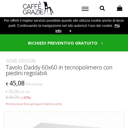
Per offrirti il miglior servizio possibile questo sito utilizza cookie anche di terze
parti. Continuando la navigazione nel sito autorizzi l’uso dei cookie.
Più
info
x
RICHIEDI PREVENTIVO GRATUITO
SCAB DESIGN
Tavolo Daddy 60x60 in tecnopolimero con
piedini regolabili
45,08
€
IVA esclusa
55,00
€
con iva
€ 91,70
(-40%)
Promozione fino ad esaurimento scorte