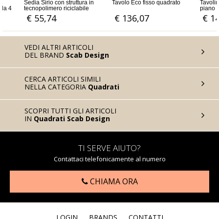
con struttura in
Tavolo Eco fisso quadrato
Tavolino DODO ALTO 110h 
ro riciclabile
piano quadrato 60x60 in
on fibra di vetro
polipropilene, colonna in
4
€ 136,07
€ 147,54
alluminio anodizzato e bas
quadrata
VEDI ALTRI ARTICOLI
DEL BRAND
Scab Design
CERCA ARTICOLI SIMILI
NELLA CATEGORIA
Quadrati
SCOPRI TUTTI GLI ARTICOLI
IN
Quadrati Scab Design
TI SERVE AIUTO?
Contattaci telefonicamente al numero
CHIAMA ORA
LOGIN
BRANDS
CONTATTI