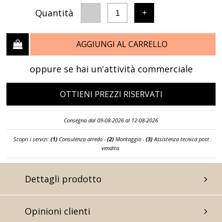
Quantità
-
+
1
AGGIUNGI AL CARRELLO
oppure se hai un'attività commerciale
OTTIENI PREZZI RISERVATI
Consegna dal 09-08-2026 al 12-08-2026
Scopri i servizi:
(1)
Consulenza arredo -
(2)
Montaggio -
(3)
Assistenza tecnica post
vendita.
Dettagli prodotto
Opinioni clienti