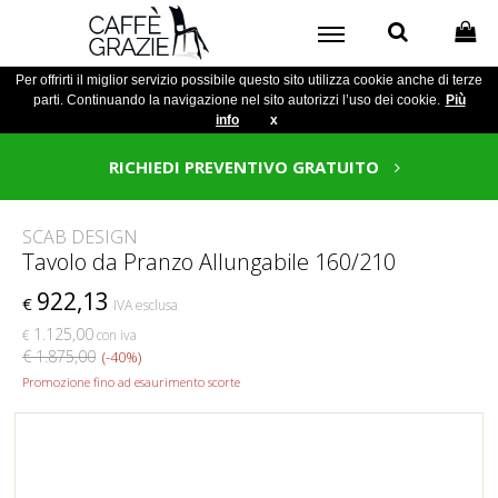
Per offrirti il miglior servizio possibile questo sito utilizza cookie anche di terze
parti. Continuando la navigazione nel sito autorizzi l’uso dei cookie.
Più
info
x
RICHIEDI PREVENTIVO GRATUITO
SCAB DESIGN
Tavolo da Pranzo Allungabile 160/210
922,13
€
IVA esclusa
1.125,00
€
con iva
€ 1.875,00
(-40%)
Promozione fino ad esaurimento scorte