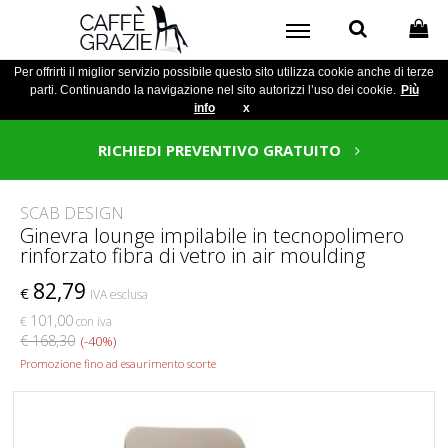
Per offrirti il miglior servizio possibile questo sito utilizza cookie anche di terze
parti. Continuando la navigazione nel sito autorizzi l’uso dei cookie.
Più
info
x
RICHIEDI PREVENTIVO GRATUITO
SCAB DESIGN
Ginevra lounge impilabile in tecnopolimero
rinforzato fibra di vetro in air moulding
82,79
€
IVA esclusa
101,00
€
con iva
€ 168,30
(-40%)
Promozione fino ad esaurimento scorte