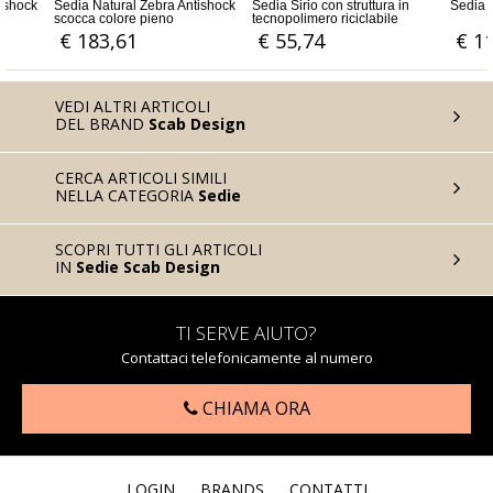
ebra Antishock
Sedia Sirio con struttura in
Sedia Zebra Antishock a Slitta
ieno
tecnopolimero riciclabile
rinforzato con fibra di vetro
€ 55,74
€ 115,57
VEDI ALTRI ARTICOLI
DEL BRAND
Scab Design
CERCA ARTICOLI SIMILI
NELLA CATEGORIA
Sedie
SCOPRI TUTTI GLI ARTICOLI
IN
Sedie Scab Design
TI SERVE AIUTO?
Contattaci telefonicamente al numero
CHIAMA ORA
LOGIN
BRANDS
CONTATTI