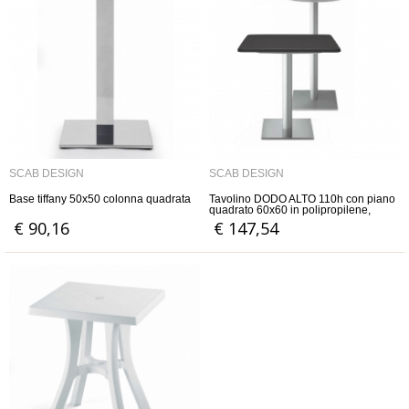
SCAB DESIGN
SCAB DESIGN
Base tiffany 50x50 colonna quadrata
Tavolino DODO ALTO 110h con piano
quadrato 60x60 in polipropilene,
colonna in alluminio anodizzato e
€ 90,16
€ 147,54
base quadrata