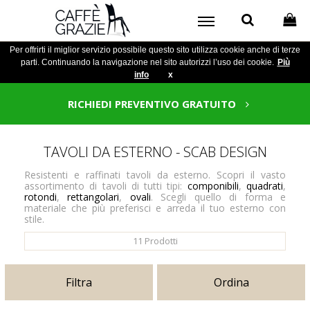
Per offrirti il miglior servizio possibile questo sito utilizza cookie anche di terze
parti. Continuando la navigazione nel sito autorizzi l’uso dei cookie.
Più
info
x
RICHIEDI PREVENTIVO GRATUITO
TAVOLI DA ESTERNO - SCAB DESIGN
Resistenti e raffinati tavoli da esterno. Scopri il vasto
assortimento di tavoli di tutti tipi:
componibili
,
quadrati
,
rotondi
,
rettangolari
,
ovali
. Scegli quello di forma e
materiale che più preferisci e arreda il tuo esterno con
stile.
11
Prodotti
Filtra
Ordina