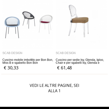
SCAB DESIGN
SCAB DESIGN
Cuscino mobile imbottito per Bon Bon,
Cuscino per sedie Isy, Glenda, Igloo,
Miss B e sgabello Bon Bon
Chair e per sgabelli Isy, Glenda e
Igloo
€ 30,33
€ 61,48
VEDI LE ALTRE PAGINE, SEI
ALLA
1