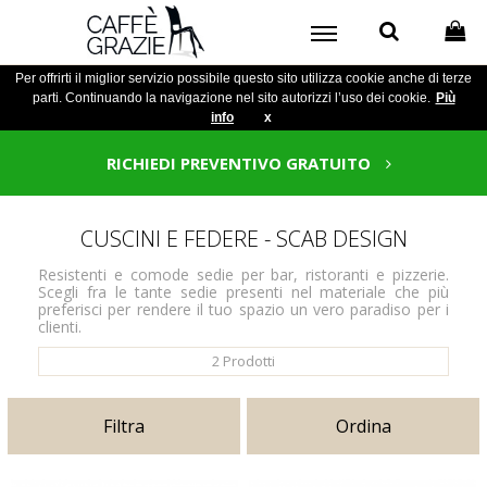
Per offrirti il miglior servizio possibile questo sito utilizza cookie anche di terze
parti. Continuando la navigazione nel sito autorizzi l’uso dei cookie.
Più
info
x
RICHIEDI PREVENTIVO GRATUITO
CUSCINI E FEDERE - SCAB DESIGN
Resistenti e comode sedie per bar, ristoranti e pizzerie.
Scegli fra le tante sedie presenti nel materiale che più
preferisci per rendere il tuo spazio un vero paradiso per i
clienti.
2
Prodotti
Filtra
Ordina