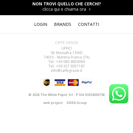
NON TROVI QUELLO CHE CERCHI?
clicca qui e chiama ora
LOGIN
BRANDS
CONTATTI
CAFFÈ GRAZIE
UFFICI
Str Massafra 139/D
74015 - Martina Franca (TA)
Tel.: +39 080
4859389
Tel.: +39 327 9357187
info@caffegrazie.it
© 2026 The White Paper Srl - P.IVA 03254550738
web project
SIDEA Group
termini e condizioni
Politica sulla privacy
e
sui cookie