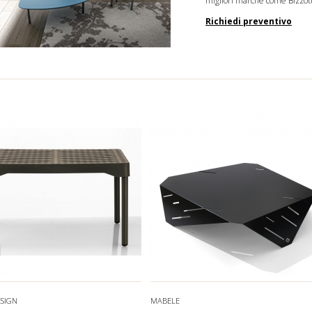
migliori marche come
Bizzot
Richiedi preventivo
ESIGN
MABELE