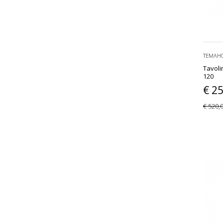
TEMAH
Tavoli
120
€ 2
€ 520,