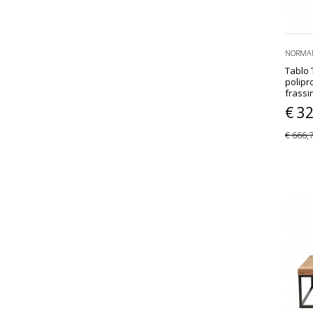
NORMA
Tablo 
polipr
frassi
€ 3
€ 666,