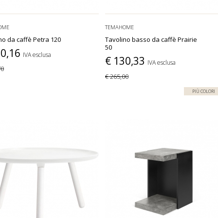
OME
TEMAHOME
no da caffè Petra 120
Tavolino basso da caffè Prairie
50
90,16
IVA esclusa
€ 130,33
IVA esclusa
70
€ 265,00
PIÙ COLORI