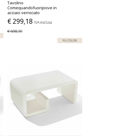
Tavolino
Comequandofuoripiove in
acciaio verniciato
€ 299,18
IVA esclusa
€ 608,30
PIÙ COLORI