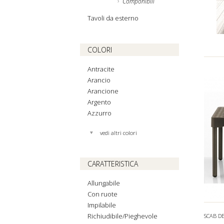
Componibili
Tavoli da esterno
COLORI
Antracite
Arancio
Arancione
Argento
Azzurro
vedi altri colori
CARATTERISTICA
Allungabile
Con ruote
Impilabile
Richiudibile/Pieghevole
SCAB D