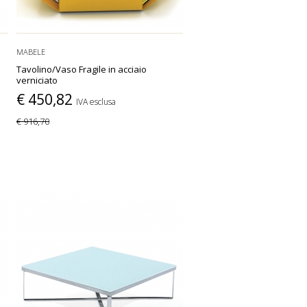
MABELE
Tavolino/Vaso Fragile in acciaio
verniciato
€ 450,82
IVA esclusa
€ 916,70