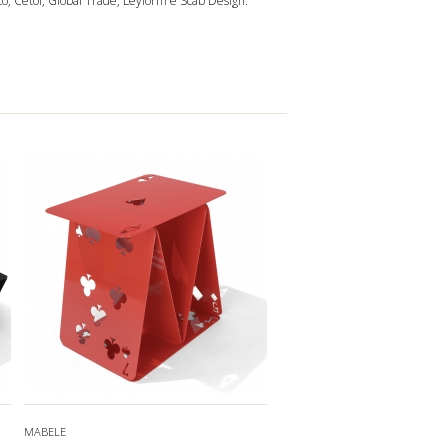
to
,
Cetof
,
Global Trade
,
Leyform
e
Scab Design
.
MABELE