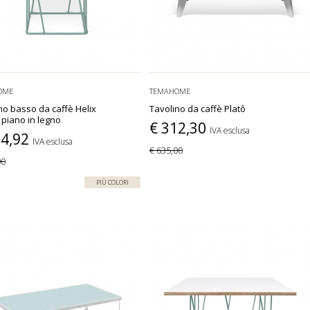
OME
TEMAHOME
no basso da caffè Helix
Tavolino da caffè Platô
 piano in legno
€ 312,30
IVA esclusa
54,92
IVA esclusa
€ 635,00
00
PIÙ COLORI