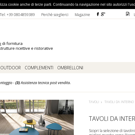
ato la password
 utilizza cookie anche di terze parti. Continuando la navigazione nel sito autorizzi l’us
F
ì
D
Tel: +39 0804859389
Perchè sceglierci
Magazine
o
di fornitura
trutture ricettive e ristorative
OUTDOOR
COMPLEMENTI
OMBRELLONI
ntaggio -
(3)
Assistenza tecnica post vendita.
TAVOLI
TAVOLI DA INTERNO
TAVOLI DA INTER
Scopri la selezione di tavolini