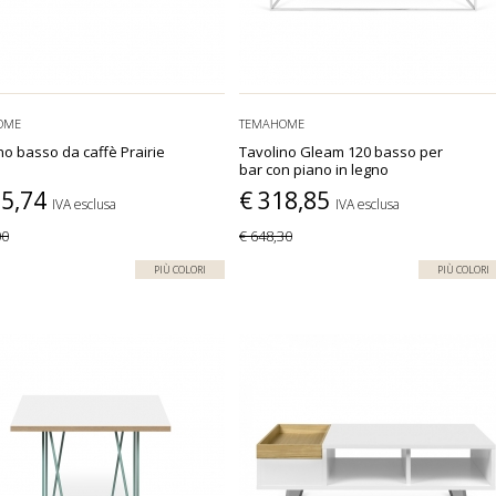
OME
TEMAHOME
no basso da caffè Prairie
Tavolino Gleam 120 basso per
bar con piano in legno
55,74
€ 318,85
IVA esclusa
IVA esclusa
00
€ 648,30
PIÙ COLORI
PIÙ COLORI