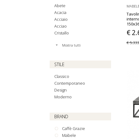
Abete
MABEL
Acacia
Tavoli
interno
Acciaio
150x3
Acciao
€ 2
Cristallo
€ 5.33
Mostra tutti
STILE
Classico
Contemporaneo
Design
Moderno
BRAND
Caffè Grazie
Mabele