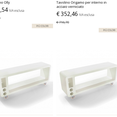
no Olly
Tavolino Origamo per interno in
acciaio verniciato
7,54
IVA esclusa
€ 352,46
IVA esclusa
0
€ 716,70
PIÙ COLORI
PIÙ COLORI