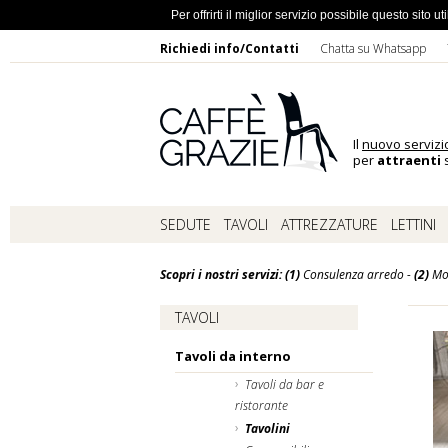
Ho dimentic
Per offrirti il miglior servizio possibile questo sito
Richiedi info/Contatti
Chatta su Whatsapp
Il
nuovo servizi
per
attraenti
s
SEDUTE
TAVOLI
ATTREZZATURE
LETTINI
Scopri i nostri servizi: (1)
Consulenza arredo -
(2)
Mo
TAVOLI
Tavoli da interno
Tavoli da bar e
ristorante
Tavolini