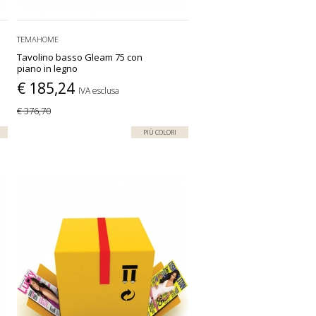
TEMAHOME
Tavolino basso Gleam 75 con
piano in legno
€ 185,24
IVA esclusa
€ 376,70
PIÙ COLORI