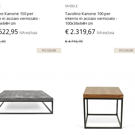
E
MABELE
no Kanone 150 per
Tavolino Kanone 100 per
 in acciaio verniciato -
interno in acciaio verniciato -
6x64H cm
100x36x64H cm
.622,95
€ 2.319,67
IVA esclusa
IVA esclusa
3,30
€ 4.716,70
PIÙ COLORI
PIÙ COLORI