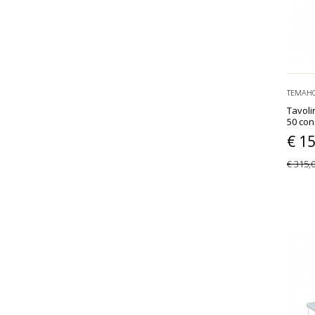
TEMAH
Tavoli
50 con
€ 1
€ 315,