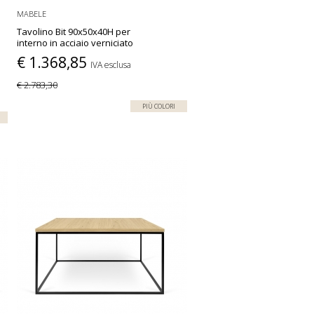
MABELE
Tavolino Bit 90x50x40H per
interno in acciaio verniciato
€ 1.368,85
IVA esclusa
€ 2.783,30
PIÙ COLORI