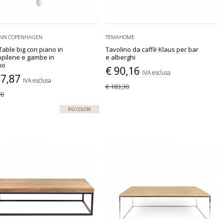
NN COPENHAGEN
TEMAHOME
Table big con piano in
Tavolino da caffè Klaus per bar
opilene e gambe in
e alberghi
no
€ 90,16
IVA esclusa
27,87
IVA esclusa
€ 183,30
70
PIÙ COLORI