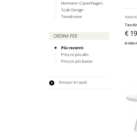
Normann Copenhagen
Scab Design
Temahome
TEMAH
Tavoli
€ 1
ORDINA PER
€ 386,
Più recenti
Prezzo più alto
Prezzo più basso
Rimuovi filtri scelti