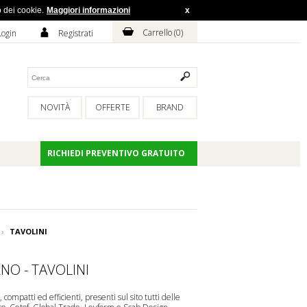
o dei cookie.
Maggiori informazioni
x
H
A
Carrello (
0
)
Login
Registrati
NOVITÀ
OFFERTE
BRAND
RICHIEDI PREVENTIVO GRATUITO
TAVOLINI
NO - TAVOLINI
, compatti ed efficienti, presenti sul sito tutti delle