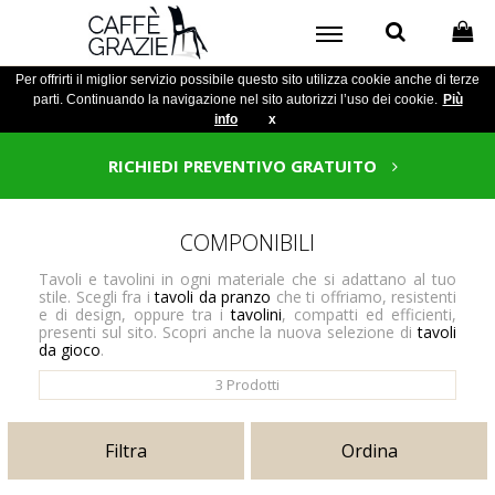
Per offrirti il miglior servizio possibile questo sito utilizza cookie anche di terze
parti. Continuando la navigazione nel sito autorizzi l’uso dei cookie.
Più
info
x
RICHIEDI PREVENTIVO GRATUITO
COMPONIBILI
Tavoli e tavolini in ogni materiale che si adattano al tuo
stile. Scegli fra i
tavoli da pranzo
che ti offriamo, resistenti
e di design, oppure tra i
tavolini
, compatti ed efficienti,
presenti sul sito. Scopri anche la nuova selezione di
tavoli
da gioco
.
3
Prodotti
Filtra
Ordina