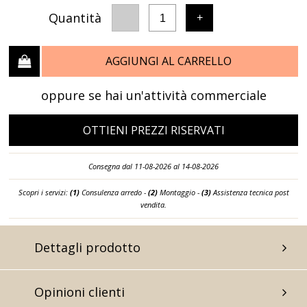
Quantità
-
+
1
AGGIUNGI AL CARRELLO
oppure se hai un'attività commerciale
OTTIENI PREZZI RISERVATI
Consegna dal 11-08-2026 al 14-08-2026
Scopri i servizi:
(1)
Consulenza arredo -
(2)
Montaggio -
(3)
Assistenza tecnica post
vendita.
Dettagli prodotto
Opinioni clienti