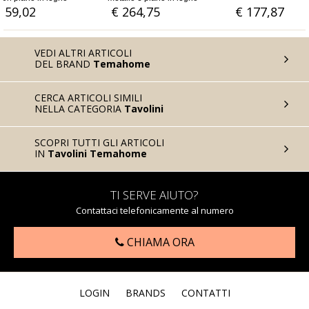
90x90x30H c
€ 264,75
€ 177,87
€ 243,44
VEDI ALTRI ARTICOLI
DEL BRAND
Temahome
CERCA ARTICOLI SIMILI
NELLA CATEGORIA
Tavolini
SCOPRI TUTTI GLI ARTICOLI
IN
Tavolini Temahome
TI SERVE AIUTO?
Contattaci telefonicamente al numero
CHIAMA ORA
LOGIN
BRANDS
CONTATTI