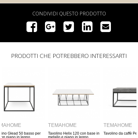
CONDIVIDI QUESTO PRODOTTO
PRODOTTI CHE POTREBBERO INTERESSARTI
TEMAHOME
TEMAHOME
TEMAHOM
Tavolino Helix 120 con base in
Tavolino da caffè Petra 75
Tavolino Slate
metallo e piano in legno
legno impiallac