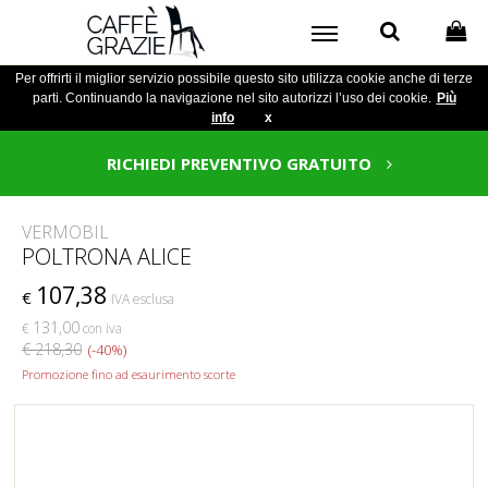
Per offrirti il miglior servizio possibile questo sito utilizza cookie anche di terze
parti. Continuando la navigazione nel sito autorizzi l’uso dei cookie.
Più
info
x
RICHIEDI PREVENTIVO GRATUITO
VERMOBIL
POLTRONA ALICE
107,38
€
IVA esclusa
131,00
€
con iva
€ 218,30
(-40%)
Promozione fino ad esaurimento scorte