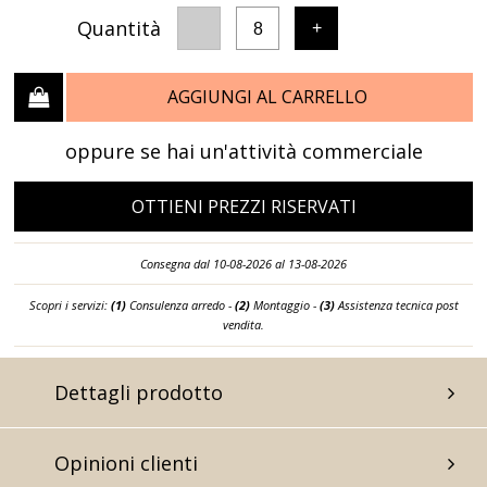
Quantità
-
+
8
AGGIUNGI AL CARRELLO
oppure se hai un'attività commerciale
OTTIENI PREZZI RISERVATI
Consegna dal 10-08-2026 al 13-08-2026
Scopri i servizi:
(1)
Consulenza arredo -
(2)
Montaggio -
(3)
Assistenza tecnica post
vendita.
Dettagli prodotto
Opinioni clienti