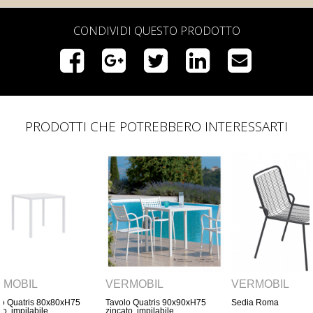
CONDIVIDI QUESTO PRODOTTO
PRODOTTI CHE POTREBBERO INTERESSARTI
VERMOBIL
VERMOBIL
VER
H75
Tavolo Quatris 90x90xH75
Sedia Roma
SEDIA
zincato, impilabile,