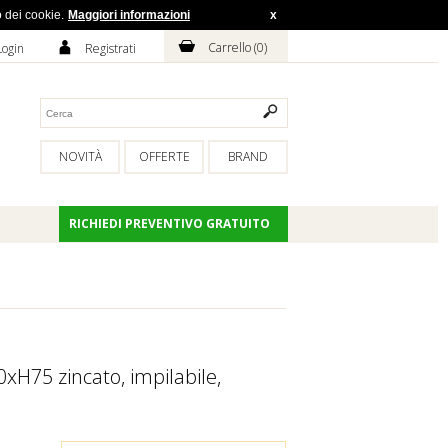
o dei cookie.
Maggiori informazioni
x
H
A
Carrello (
0
)
Login
Registrati
NOVITÀ
OFFERTE
BRAND
RICHIEDI PREVENTIVO GRATUITO
xH75 zincato, impilabile,