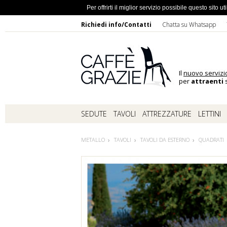
Ho dimentic
Per offrirti il miglior servizio possibile questo sito
Richiedi info/Contatti
Chatta su Whatsapp
Il
nuovo servizi
per
attraenti
s
SEDUTE
TAVOLI
ATTREZZATURE
LETTINI
METALLO
TAVOLI
TAVOLI DA ESTERNO
QUADRATI