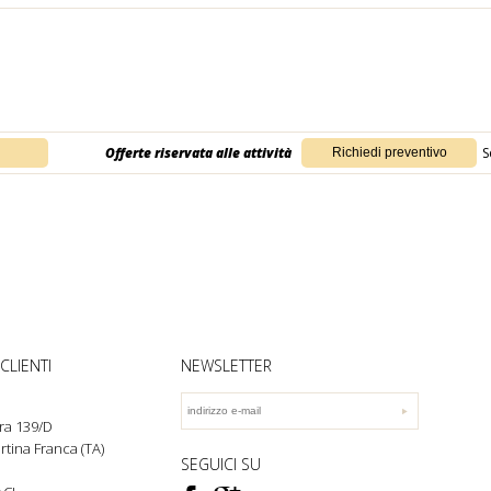
Offerte riservata alle attività
S
CLIENTI
NEWSLETTER
ra 139/D
rtina Franca (TA)
SEGUICI SU