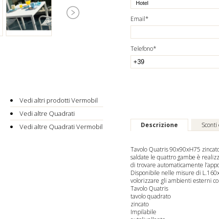
Email*
Telefono*
Vedi altri prodotti Vermobil
Vedi altre Quadrati
Descrizione
Sconti
Vedi altre Quadrati Vermobil
Tavolo Quatris 90x90xH75 zincato, 
saldate le quattro gambe è realizz
di trovare automaticamente l’appo
Disponibile nelle misure di L.160xP
volorizzare gli ambienti esterni c
Tavolo Quatris
tavolo quadrato
zincato
Impilabile