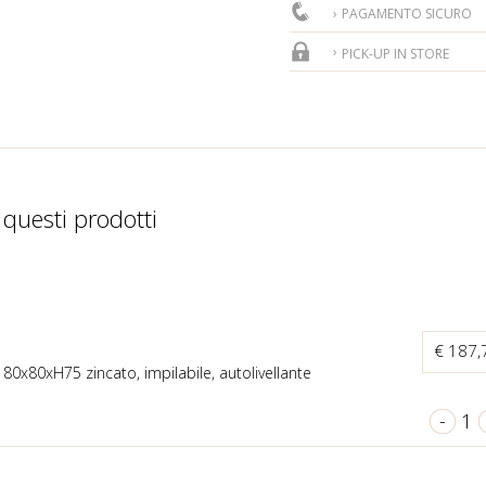
PAGAMENTO SICURO
PICK-UP IN STORE
 questi prodotti
€ 187
 80x80xH75 zincato, impilabile, autolivellante
-
1