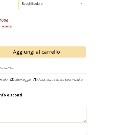
40%)
 scorte
Aggiungi al carrello
26-08-2026
rredo -
(2)
Montaggio -
(3)
Assistenza tecnica post vendita.
info e sconti