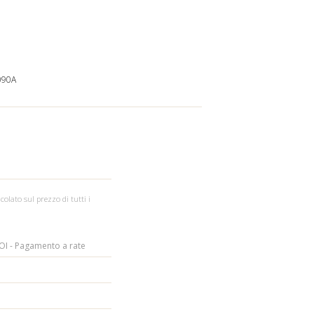
090A
colato sul prezzo di tutti i
I - Pagamento a rate