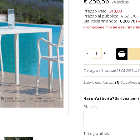
€
256,56
IVA esclusa
Prezzo ivato:
313,00
Prezzo al pubblico:
€ 521,70
Stai risparmiando:
€ 208,70
(-
Promozione fino ad esaurimento
-
+
Consegna stimata dal 23-08-2026 al 
Scopri i nostri servizi:
(1)
Consulenza a
Hai un'attività? Scrivici per 
Richiesta
Tipologia attività