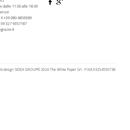
F
ì
CI
rni dalle 11.00 alle 18.00
genze
 il +39 080
4859389
+39 327 9357187
grazie.it
b design
SIDEA GROUP
© 2026 The White Paper Srl - P.IVA 03254550738