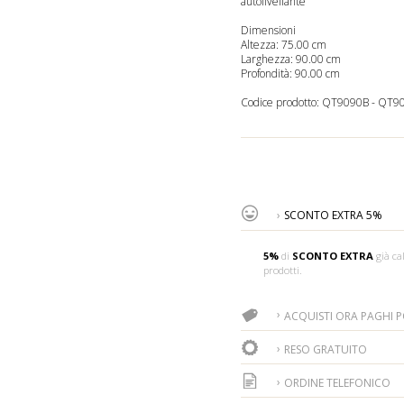
autolivellante
Dimensioni
Altezza: 75.00 cm
Larghezza: 90.00 cm
Profondità: 90.00 cm
Codice prodotto:
QT9090B
-
QT9
SCONTO EXTRA 5%
5%
di
SCONTO EXTRA
già cal
prodotti.
ACQUISTI ORA PAGHI PO
RESO GRATUITO
ORDINE TELEFONICO