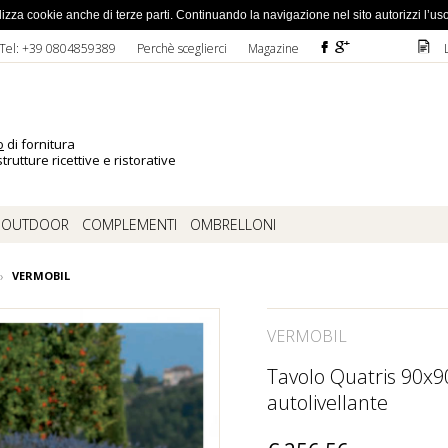
ato la password
 utilizza cookie anche di terze parti. Continuando la navigazione nel sito autorizzi l’us
F
ì
D
Tel: +39 0804859389
Perchè sceglierci
Magazine
o
di fornitura
trutture ricettive e ristorative
OUTDOOR
COMPLEMENTI
OMBRELLONI
VERMOBIL
VERMOBIL
Tavolo Quatris 90x90
autolivellante