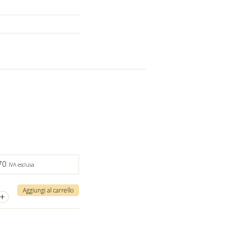
,70
IVA esclusa
Aggiungi al carrello
+