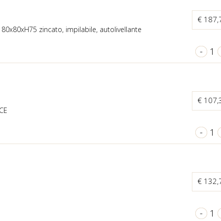
€ 187
 80x80xH75 zincato, impilabile, autolivellante
-
1
€ 107
CE
-
1
€ 132
-
1