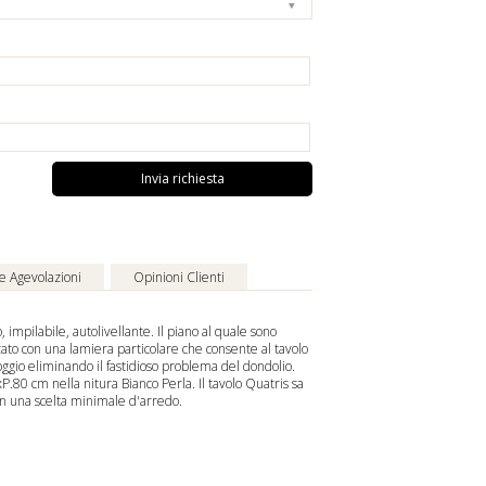
Invia richiesta
 e Agevolazioni
Opinioni Clienti
impilabile, autolivellante. Il piano al quale sono
ato con una lamiera particolare che consente al tavolo
ggio eliminando il fastidioso problema del dondolio.
.80 cm nella finitura Bianco Perla. Il tavolo Quatris sa
on una scelta minimale d'arredo.