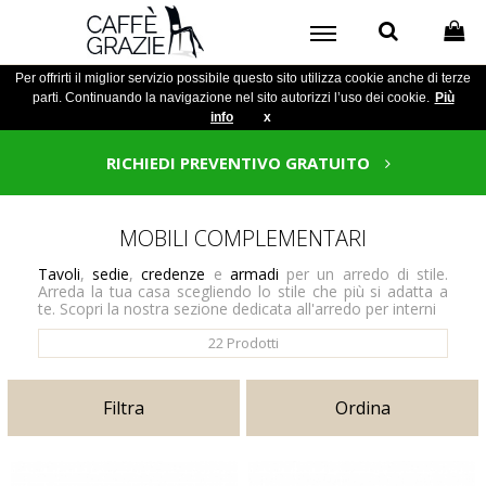
Per offrirti il miglior servizio possibile questo sito utilizza cookie anche di terze
parti. Continuando la navigazione nel sito autorizzi l’uso dei cookie.
Più
info
x
RICHIEDI PREVENTIVO GRATUITO
MOBILI COMPLEMENTARI
Tavoli
,
sedie
,
credenze
e
armadi
per un arredo di stile.
Arreda la tua casa scegliendo lo stile che più si adatta a
te. Scopri la nostra sezione dedicata all'arredo per interni
22
Prodotti
Filtra
Ordina