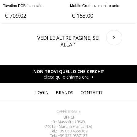
Tavolino PCB in acciaio
Mobile Credenza con tre ante
€ 709,02
€ 153,00
VEDI LE ALTRE PAGINE, SEI
ALLA
1
NON TROVI QUELLO CHE CERCHI?
clicca qui e chiama ora
LOGIN
BRANDS
CONTATTI
CAFFÈ GRAZIE
UFFICI
Str Massafra 139/D
74015 - Martina Franca (TA)
Tel.: +39 080
4859389
Tel.: +39 327 9357187