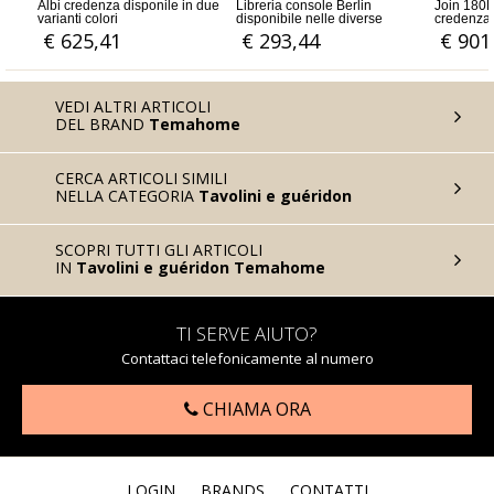
nile in due
Libreria console Berlin
Join 180H2 supporto TV e
Mo
disponibile nelle diverse
credenza disponibili nelle
Wo
varianti
diverse varianti
€ 293,44
€ 901,64
€
VEDI ALTRI ARTICOLI
DEL BRAND
Temahome
CERCA ARTICOLI SIMILI
NELLA CATEGORIA
Tavolini e guéridon
SCOPRI TUTTI GLI ARTICOLI
IN
Tavolini e guéridon Temahome
TI SERVE AIUTO?
Contattaci telefonicamente al numero
CHIAMA ORA
LOGIN
BRANDS
CONTATTI