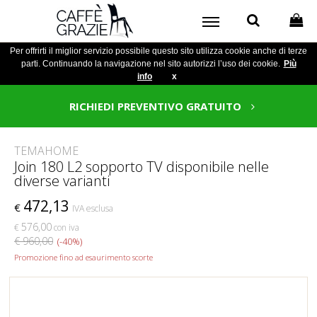
Per offrirti il miglior servizio possibile questo sito utilizza cookie anche di terze
parti. Continuando la navigazione nel sito autorizzi l’uso dei cookie.
Più
info
x
RICHIEDI PREVENTIVO GRATUITO
TEMAHOME
Join 180 L2 sopporto TV disponibile nelle
diverse varianti
472,13
€
IVA esclusa
576,00
€
con iva
€ 960,00
(-40%)
Promozione fino ad esaurimento scorte