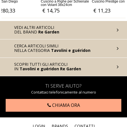
 a Righe per Schienale
Cuscino Prestige con volant
Cuscino per seduta ton
ant 38x24cm
Liberty bordino ecrù,
disponibile in 2 colorazi
,75
€ 11,23
€ 24,59
VEDI ALTRI ARTICOLI
DEL BRAND
Re Garden
CERCA ARTICOLI SIMILI
NELLA CATEGORIA
Tavolini e guéridon
SCOPRI TUTTI GLI ARTICOLI
IN
Tavolini e guéridon Re Garden
TI SERVE AIUTO?
Contattaci telefonicamente al numero
CHIAMA ORA
LOGIN
BRANDS
CONTATTI