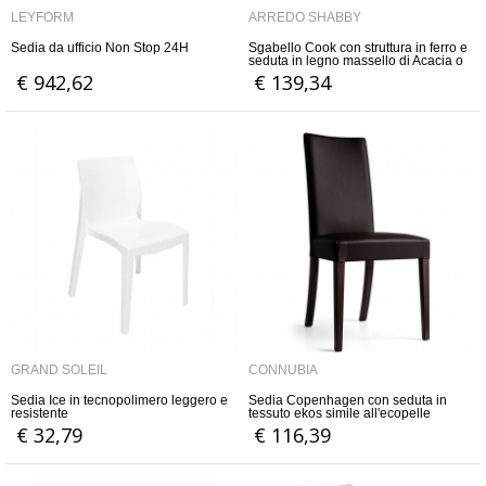
LEYFORM
ARREDO SHABBY
Sedia da ufficio Non Stop 24H
Sgabello Cook con struttura in ferro e
seduta in legno massello di Acacia o
Mango
€ 942,62
€ 139,34
GRAND SOLEIL
CONNUBIA
Sedia Ice in tecnopolimero leggero e
Sedia Copenhagen con seduta in
resistente
tessuto ekos simile all'ecopelle
€ 32,79
€ 116,39