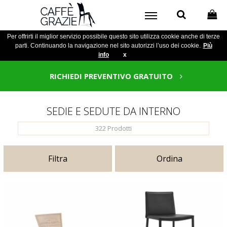
Per offrirti il miglior servizio possibile questo sito utilizza cookie anche di terze
parti. Continuando la navigazione nel sito autorizzi l’uso dei cookie.
Più
info
x
RICHIEDI PREVENTIVO GRATUITO
SEDIE E SEDUTE DA INTERNO
322
Prodotti
Filtra
Ordina