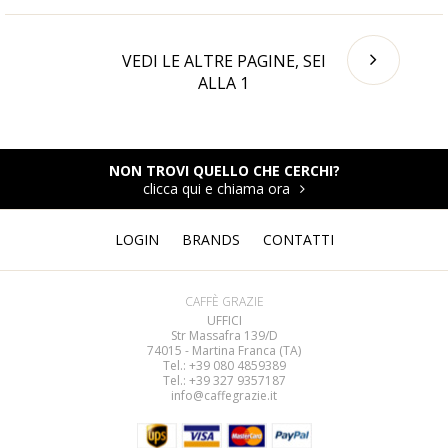
VEDI LE ALTRE PAGINE, SEI
ALLA
1
NON TROVI QUELLO CHE CERCHI?
clicca qui e chiama ora
LOGIN
BRANDS
CONTATTI
CAFFÈ GRAZIE
UFFICI
Str Massafra 139/D
74015 - Martina Franca (TA)
Tel.: +39 080
4859389
Tel.: +39 327 9357187
info@caffegrazie.it