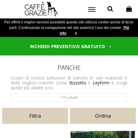
Per offrirti il miglior servizio possibile questo sito utilizza cookie anche di terze
parti. Continuando la navigazione nel sito autorizzi l’uso dei cookie.
Più
info
x
RICHIEDI PREVENTIVO GRATUITO
PANCHE
Scopri la nostra selezione di panche in vari materiali e
delle migliori marche come
Bizzotto
e
Leyform
e scegli
quelle più adatte a te.
7
Prodotti
Filtra
Ordina