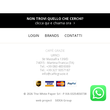
NON TROVI QUELLO CHE CERCHI?
clicca qui e chiama ora
LOGIN
BRANDS
CONTATTI
CAFFÈ GRAZIE
UFFICI
Str Massafra 139/D
74015 - Martina Franca (TA)
Tel.: +39 080
4859389
Tel.: +39 327 9357187
info@caffegrazie.it
© 2026 The White Paper Srl - P.IVA 03254550738
web project
SIDEA Group
termini e condizioni