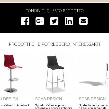
CONDIVIDI QUESTO PRODOTTO
PRODOTTI CHE POTREBBERO INTERESSARTI
B DESIGN
SCAB DESIGN
SCAB DESIGN
lo Zebra Pop con
Sgabello Zebra Tecnopolimero
Sgabello Zebra Bicolo
ale e scocca imbottita
da bar con schienale