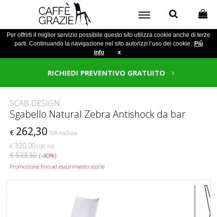
Per offrirti il miglior servizio possibile questo sito utilizza cookie anche di terze
parti. Continuando la navigazione nel sito autorizzi l’uso dei cookie.
Più
info
x
RICHIEDI PREVENTIVO GRATUITO
SCAB DESIGN
Sgabello Natural Zebra Antishock da bar
262,30
€
IVA esclusa
320,00
€
con iva
€ 533,30
(-40%)
Promozione fino ad esaurimento scorte