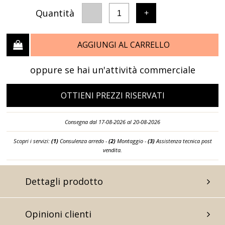
Quantità
-
+
1
AGGIUNGI AL CARRELLO
oppure se hai un'attività commerciale
OTTIENI PREZZI RISERVATI
Consegna dal 17-08-2026 al 20-08-2026
Scopri i servizi:
(1)
Consulenza arredo -
(2)
Montaggio -
(3)
Assistenza tecnica post
vendita.
Dettagli prodotto
Opinioni clienti