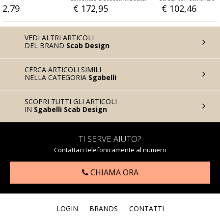
nima in policarbonato
72,95
€ 102,46
€ 120,49
ock e struttura in acciaio
are Ø mm. 16
VEDI ALTRI ARTICOLI
DEL BRAND
Scab Design
CERCA ARTICOLI SIMILI
NELLA CATEGORIA
Sgabelli
SCOPRI TUTTI GLI ARTICOLI
IN
Sgabelli Scab Design
TI SERVE AIUTO?
Contattaci telefonicamente al numero
CHIAMA ORA
LOGIN
BRANDS
CONTATTI