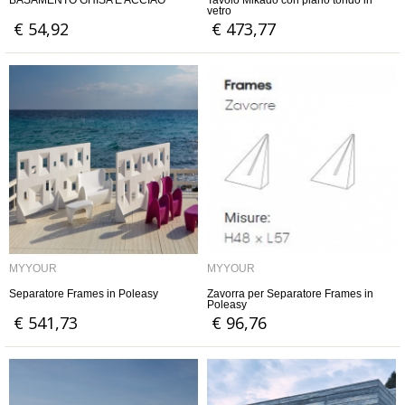
BASAMENTO GHISA E ACCIAO
Tavolo Mikado con piano tondo in
vetro
€ 54,92
€ 473,77
MYYOUR
MYYOUR
Separatore Frames in Poleasy
Zavorra per Separatore Frames in
Poleasy
€ 541,73
€ 96,76