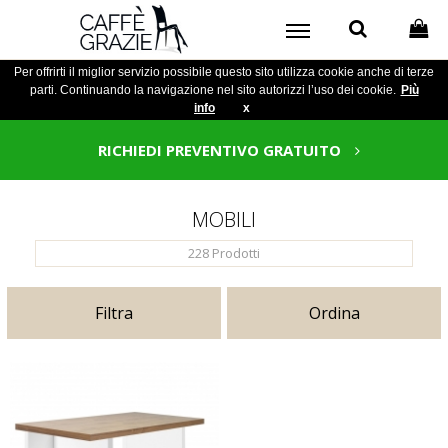
Per offrirti il miglior servizio possibile questo sito utilizza cookie anche di terze
parti. Continuando la navigazione nel sito autorizzi l’uso dei cookie.
Più
info
x
RICHIEDI PREVENTIVO GRATUITO
MOBILI
228
Prodotti
Filtra
Ordina