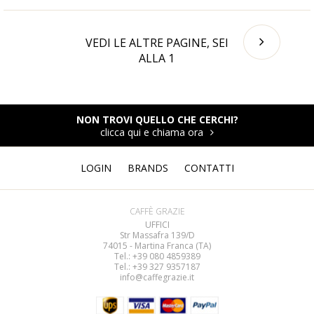
VEDI LE ALTRE PAGINE, SEI
ALLA
1
NON TROVI QUELLO CHE CERCHI?
clicca qui e chiama ora
LOGIN
BRANDS
CONTATTI
CAFFÈ GRAZIE
UFFICI
Str Massafra 139/D
74015 - Martina Franca (TA)
Tel.: +39 080
4859389
Tel.: +39 327 9357187
info@caffegrazie.it