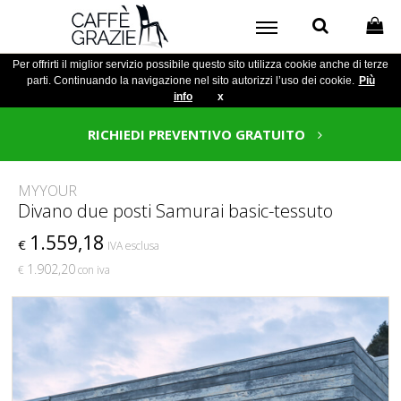
Per offrirti il miglior servizio possibile questo sito utilizza cookie anche di terze
parti. Continuando la navigazione nel sito autorizzi l’uso dei cookie.
Più
info
x
RICHIEDI PREVENTIVO GRATUITO
MYYOUR
Divano due posti Samurai basic-tessuto
1.559,18
€
IVA esclusa
1.902,20
€
con iva