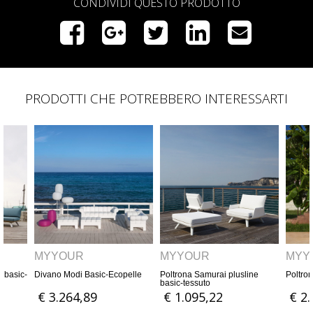
CONDIVIDI QUESTO PRODOTTO
PRODOTTI CHE POTREBBERO INTERESSARTI
MYYOUR
MYYOUR
ic-Ecopelle
Poltrona Samurai plusline
Poltrona Modì Basic-Ecopelle
basic-tessuto
€ 1.095,22
€ 2.023,13