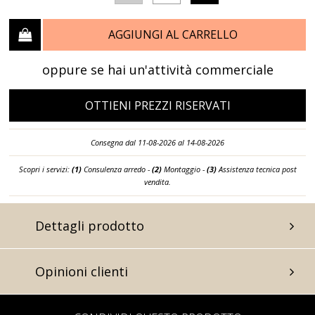
AGGIUNGI AL CARRELLO
oppure se hai un'attività commerciale
OTTIENI PREZZI RISERVATI
Consegna dal 11-08-2026 al 14-08-2026
Scopri i servizi:
(1)
Consulenza arredo -
(2)
Montaggio -
(3)
Assistenza tecnica post
vendita.
Dettagli prodotto
Opinioni clienti