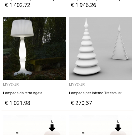
esterno con luce led 60W
esterno con luce RGBW
€ 1.402,72
€ 1.946,26
MYYOUR
MYYOUR
Lampada da terra Agata
Lampada per interno Treesmust
€ 1.021,98
€ 270,37