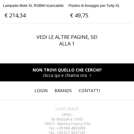
Lampada Mobi XL RGBW ricaricabile
Piastra di fissaggio per Tulip XL
€ 214,34
€ 49,75
VEDI LE ALTRE PAGINE, SEI
ALLA
1
NON TROVI QUELLO CHE CERCHI?
clicca qui e chiama ora
LOGIN
BRANDS
CONTATTI
CAFFÈ GRAZIE
UFFICI
Str Massafra 139/D
74015 - Martina Franca (TA)
Tel.: +39 080
4859389
Tel.: +39 327 9357187