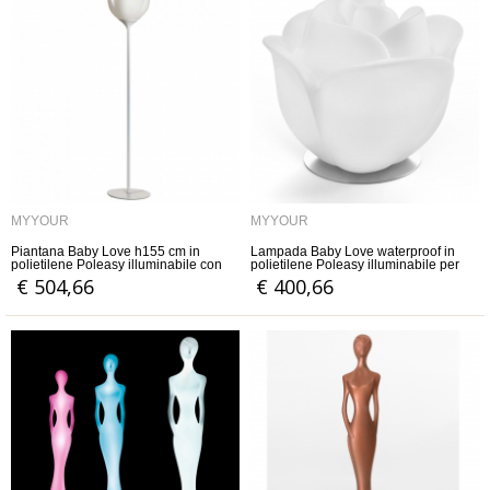
MYYOUR
MYYOUR
Piantana Baby Love h155 cm in
Lampada Baby Love waterproof in
polietilene Poleasy illuminabile con
polietilene Poleasy illuminabile per
base bianca per uso esterno
uso esterno a batteria
€ 504,66
€ 400,66