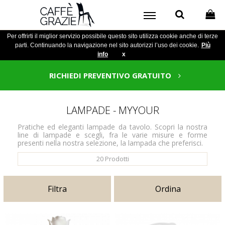
Per offrirti il miglior servizio possibile questo sito utilizza cookie anche di terze
parti. Continuando la navigazione nel sito autorizzi l’uso dei cookie.
Più
info
x
RICHIEDI PREVENTIVO GRATUITO
LAMPADE - MYYOUR
Pratiche ed eleganti lampade da tavolo. Scopri la nostra
line di lampade e scegli, fra le varie misure e forme
presenti nella nostra selezione, la lampada che preferisci.
20
Prodotti
Filtra
Ordina