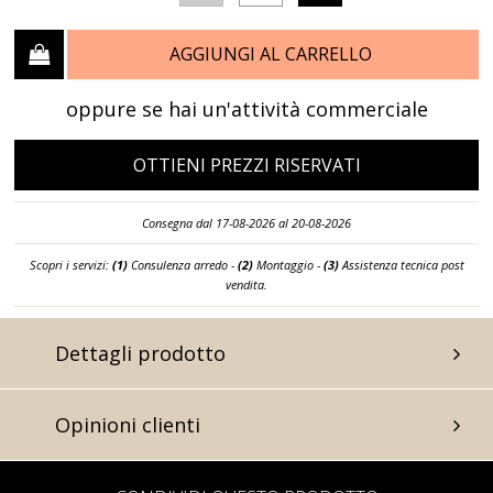
AGGIUNGI AL CARRELLO
oppure se hai un'attività commerciale
OTTIENI PREZZI RISERVATI
Consegna dal 17-08-2026 al 20-08-2026
Scopri i servizi:
(1)
Consulenza arredo -
(2)
Montaggio -
(3)
Assistenza tecnica post
vendita.
Dettagli prodotto
Opinioni clienti