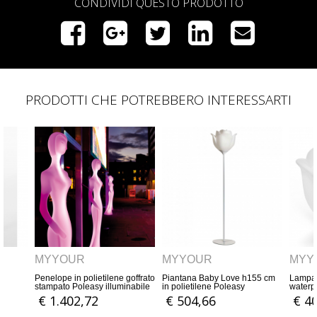
CONDIVIDI QUESTO PRODOTTO
PRODOTTI CHE POTREBBERO INTERESSARTI
MYYOUR
MYYOUR
M
ene goffrato
Piantana Baby Love h155 cm
Lampada Baby Love
Pe
luminabile
in polietilene Poleasy
waterproof in polietilene
Po
 luce led
illuminabile con base bianca
Poleasy illuminabile per uso
ill
€ 504,66
€ 400,66
€
per uso esterno
esterno a batteria