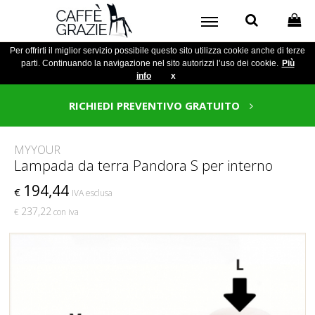
Per offrirti il miglior servizio possibile questo sito utilizza cookie anche di terze
parti. Continuando la navigazione nel sito autorizzi l’uso dei cookie.
Più
info
x
RICHIEDI PREVENTIVO GRATUITO
MYYOUR
Lampada da terra Pandora S per interno
194,44
€
IVA esclusa
237,22
€
con iva