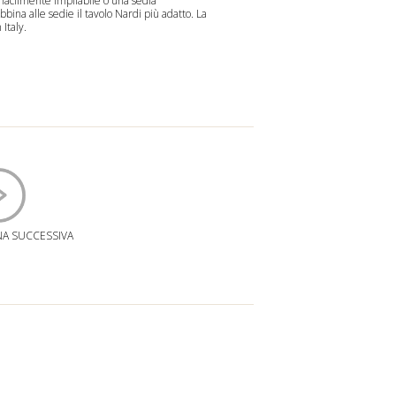
facilmente impilabile o una
sedia
Abbina alle sedie il
tavolo Nardi
più adatto. La
Italy.
NA SUCCESSIVA