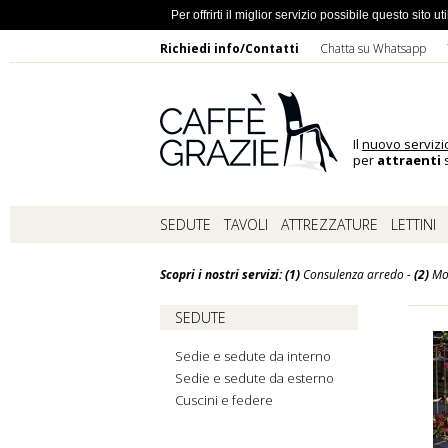
Ho dimentic
Per offrirti il miglior servizio possibile questo sito
Richiedi info/Contatti
Chatta su Whatsapp
Il
nuovo servizi
per
attraenti
s
SEDUTE
TAVOLI
ATTREZZATURE
LETTINI
Scopri i nostri servizi: (1)
Consulenza arredo -
(2)
Mo
SEDUTE
Sedie e sedute da interno
Sedie e sedute da esterno
Cuscini e federe