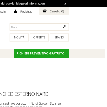
o dei cookie.
Maggiori informazioni
x
H
A
Carrello (
0
)
Login
Registrati
NOVITÀ
OFFERTE
BRAND
RICHIEDI PREVENTIVO GRATUITO
INO ED ESTERNO NARDI
da giardino e per esterni Nardi Garden. Scegli se