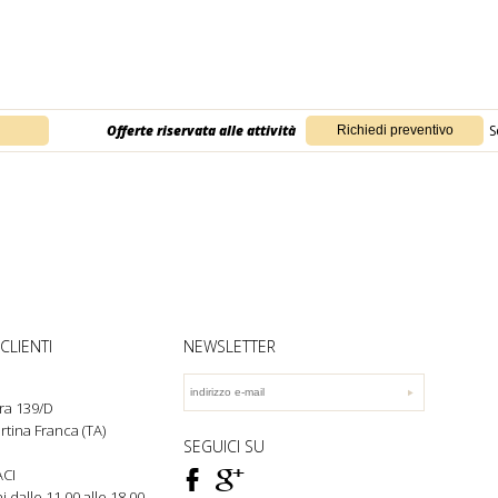
Offerte riservata alle attività
S
CLIENTI
NEWSLETTER
ra 139/D
rtina Franca (TA)
SEGUICI SU
F
ì
CI
rni dalle 11.00 alle 18.00