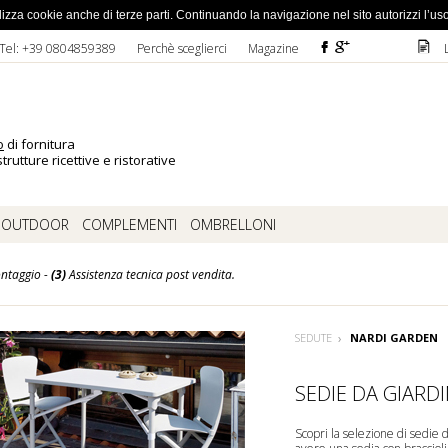
ato la password
 utilizza cookie anche di terze parti. Continuando la navigazione nel sito autorizzi l’us
F
ì
D
Tel: +39 0804859389
Perchè sceglierci
Magazine
o
di fornitura
trutture ricettive e ristorative
OUTDOOR
COMPLEMENTI
OMBRELLONI
ntaggio -
(3)
Assistenza tecnica post vendita.
SEDUTE
NARDI GARDEN
SEDIE DA GIARD
Scopri la selezione di sedie 