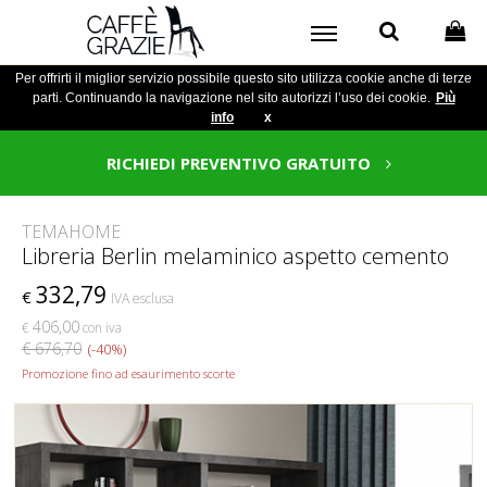
Per offrirti il miglior servizio possibile questo sito utilizza cookie anche di terze
parti. Continuando la navigazione nel sito autorizzi l’uso dei cookie.
Più
info
x
RICHIEDI PREVENTIVO GRATUITO
TEMAHOME
Libreria Berlin melaminico aspetto cemento
332,79
€
IVA esclusa
406,00
€
con iva
€ 676,70
(-40%)
Promozione fino ad esaurimento scorte