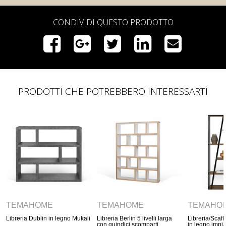
CONDIVIDI QUESTO PRODOTTO
PRODOTTI CHE POTREBBERO INTERESSARTI
TEMAHOME
TEMAHOME
TEMAHOM
Libreria Berlin 5 livelli larga
Libreria/Scaffale a giorno Albi
Libreria Wind co
con quindici scomparti
in legno impiallacciato e
diagonali in rove