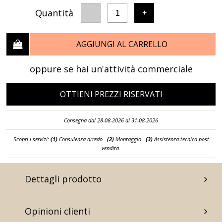
Quantità
-
+
1
AGGIUNGI AL CARRELLO
oppure se hai un'attività commerciale
OTTIENI PREZZI RISERVATI
Consegna dal 28-08-2026 al 31-08-2026
Scopri i servizi:
(1)
Consulenza arredo -
(2)
Montaggio -
(3)
Assistenza tecnica post
vendita.
Dettagli prodotto
Opinioni clienti