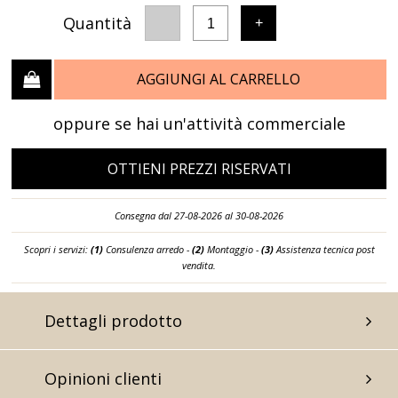
Quantità
-
+
1
AGGIUNGI AL CARRELLO
oppure se hai un'attività commerciale
OTTIENI PREZZI RISERVATI
Consegna dal 27-08-2026 al 30-08-2026
Scopri i servizi:
(1)
Consulenza arredo -
(2)
Montaggio -
(3)
Assistenza tecnica post
vendita.
Dettagli prodotto
Opinioni clienti