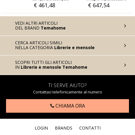
metallo rovere o noce
48
€ 647,54
€ 395,08
VEDI ALTRI ARTICOLI
DEL BRAND
Temahome
CERCA ARTICOLI SIMILI
NELLA CATEGORIA
Librerie e mensole
SCOPRI TUTTI GLI ARTICOLI
IN
Librerie e mensole Temahome
TI SERVE AIUTO?
Contattaci telefonicamente al numero
CHIAMA ORA
LOGIN
BRANDS
CONTATTI