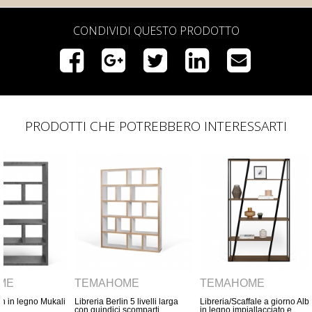
CONDIVIDI QUESTO PRODOTTO
PRODOTTI CHE POTREBBERO INTERESSARTI
OME
TEMAHOME
TEMAHOME
lin 5 livelli larga
Libreria/Scaffale a giorno Albi
Libreria Wind con linee
i scomparti
in legno impiallacciato e
diagonali in rovere