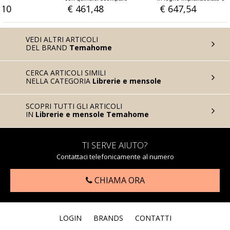
metallo rovere o noce
,48
€ 647,54
€ 395,08
VEDI ALTRI ARTICOLI
DEL BRAND
Temahome
CERCA ARTICOLI SIMILI
NELLA CATEGORIA
Librerie e mensole
SCOPRI TUTTI GLI ARTICOLI
IN
Librerie e mensole Temahome
TI SERVE AIUTO?
Contattaci telefonicamente al numero
CHIAMA ORA
LOGIN
BRANDS
CONTATTI