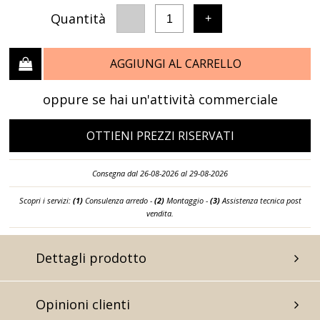
Quantità
-
+
1
AGGIUNGI AL CARRELLO
oppure se hai un'attività commerciale
OTTIENI PREZZI RISERVATI
Consegna dal 26-08-2026 al 29-08-2026
Scopri i servizi:
(1)
Consulenza arredo -
(2)
Montaggio -
(3)
Assistenza tecnica post
vendita.
Dettagli prodotto
Opinioni clienti