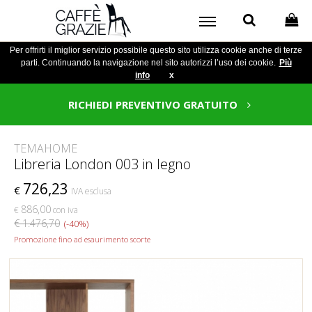
Per offrirti il miglior servizio possibile questo sito utilizza cookie anche di terze
parti. Continuando la navigazione nel sito autorizzi l’uso dei cookie.
Più
info
x
RICHIEDI PREVENTIVO GRATUITO
TEMAHOME
Libreria London 003 in legno
726,23
€
IVA esclusa
886,00
€
con iva
€ 1.476,70
(-40%)
Promozione fino ad esaurimento scorte