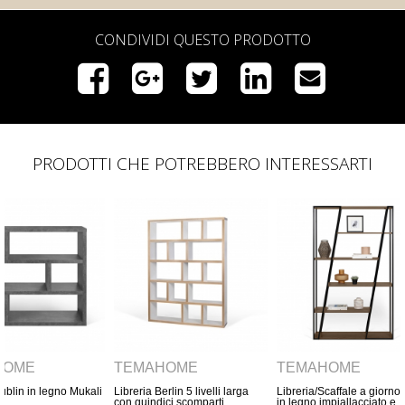
CONDIVIDI QUESTO PRODOTTO
PRODOTTI CHE POTREBBERO INTERESSARTI
HOME
TEMAHOME
TEMAHOME
erlin 5 livelli larga
Libreria/Scaffale a giorno Albi
Libreria Wind con linee
ici scomparti
in legno impiallacciato e
diagonali in rovere