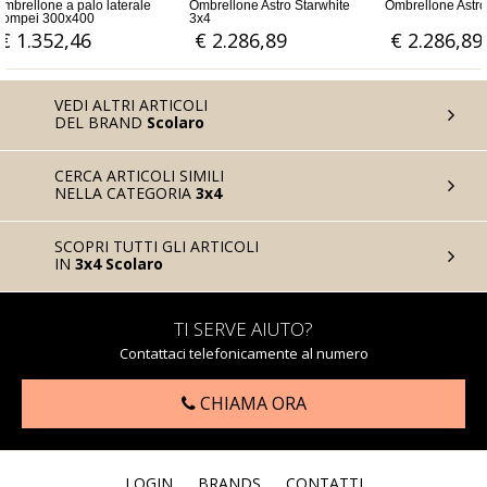
rellone Astro Starwhite
Ombrellone Astro Carbon 3x4
Ombrellone Galileo
con palo laterale
2.286,89
€ 2.286,89
€ 1.631,15
VEDI ALTRI ARTICOLI
DEL BRAND
Scolaro
CERCA ARTICOLI SIMILI
NELLA CATEGORIA
3x4
SCOPRI TUTTI GLI ARTICOLI
IN
3x4 Scolaro
TI SERVE AIUTO?
Contattaci telefonicamente al numero
CHIAMA ORA
LOGIN
BRANDS
CONTATTI