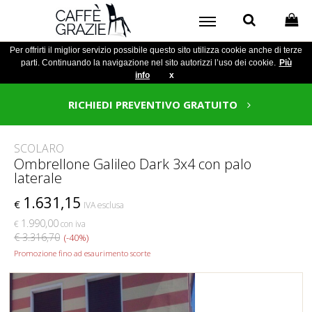
Per offrirti il miglior servizio possibile questo sito utilizza cookie anche di terze
parti. Continuando la navigazione nel sito autorizzi l’uso dei cookie.
Più
info
x
RICHIEDI PREVENTIVO GRATUITO
SCOLARO
Ombrellone Galileo Dark 3x4 con palo
laterale
1.631,15
€
IVA esclusa
1.990,00
€
con iva
€ 3.316,70
(-40%)
Promozione fino ad esaurimento scorte