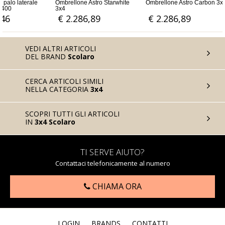
 Starwhite
Ombrellone Astro Carbon 3x4
Ombrellone Palladio Braccio
3x4 con palo laterale
€ 2.286,89
€ 1.303,28
VEDI ALTRI ARTICOLI
DEL BRAND
Scolaro
CERCA ARTICOLI SIMILI
NELLA CATEGORIA
3x4
SCOPRI TUTTI GLI ARTICOLI
IN
3x4 Scolaro
TI SERVE AIUTO?
Contattaci telefonicamente al numero
CHIAMA ORA
LOGIN
BRANDS
CONTATTI