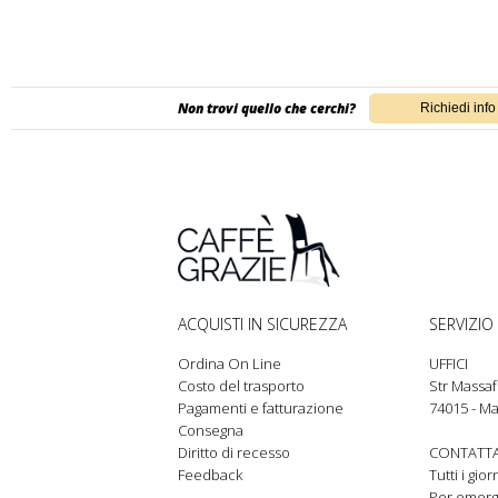
Non trovi quello che cerchi?
ACQUISTI IN SICUREZZA
SERVIZIO 
Ordina On Line
UFFICI
Costo del trasporto
Str Massaf
Pagamenti e fatturazione
74015 - Ma
Consegna
Diritto di recesso
CONTATTA
Feedback
Tutti i gio
Per emer