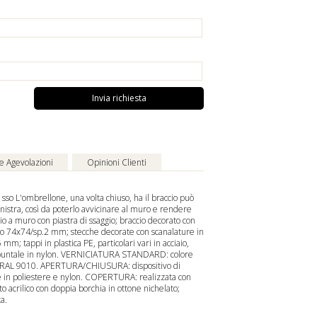
Invia richiesta
 e Agevolazioni
Opinioni Clienti
sso L'ombrellone, una volta chiuso, ha il braccio può
inistra, così da poterlo avvicinare al muro e rendere
 a muro con piastra di fissaggio; braccio decorato con
nio 74x74/sp.2 mm; stecche decorate con scanalature in
mm; tappi in plastica PE, particolari vari in acciaio,
 e puntale in nylon. VERNICIATURA STANDARD: colore
co RAL 9010. APERTURA/CHIUSURA: dispositivo di
e in poliestere e nylon. COPERTURA: realizzata con
to acrilico con doppia borchia in ottone nichelato;
a.