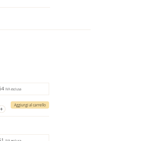
,64
IVA esclusa
Aggiungi al carrello
+
,51
IVA esclusa