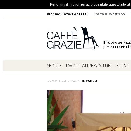
Ho dimentic
Per offrirti il miglior servizio possibile questo sito
Richiedi info/Contatti
Chatta su Whatsapp
Il
nuovo servizi
per
attraenti
s
SEDUTE
TAVOLI
ATTREZZATURE
LETTINI
OMBRELLONI
2X2
IL PARCO