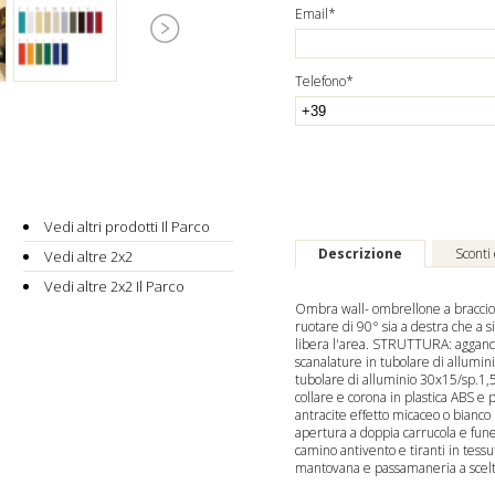
Email*
Telefono*
Vedi altri prodotti Il Parco
Descrizione
Sconti
Vedi altre 2x2
Vedi altre 2x2 Il Parco
Ombra wall- ombrellone a braccio fi
ruotare di 90° sia a destra che a s
libera l'area. STRUTTURA: aggancio
scanalature in tubolare di allumi
tubolare di alluminio 30x15/sp.1,5 
collare e corona in plastica ABS
antracite effetto micaceo o bian
apertura a doppia carrucola e fun
camino antivento e tiranti in tessu
mantovana e passamaneria a scelt