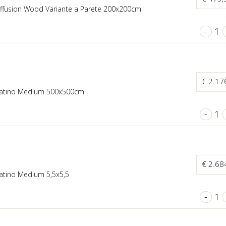
ffusion Wood Variante a Parete 200x200cm
-
1
€ 2.17
latino Medium 500x500cm
-
1
€ 2.68
atino Medium 5,5x5,5
-
1