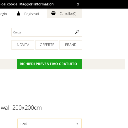
o dei cookie.
Maggiori informazioni
x
H
A
Carrello (
0
)
Login
Registrati
NOVITÀ
OFFERTE
BRAND
RICHIEDI PREVENTIVO GRATUITO
wall 200x200cm