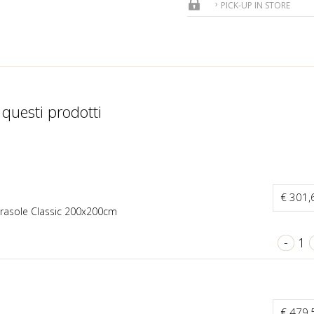
PICK-UP IN STORE
 questi prodotti
€ 301
rasole Classic 200x200cm
-
1
€ 479