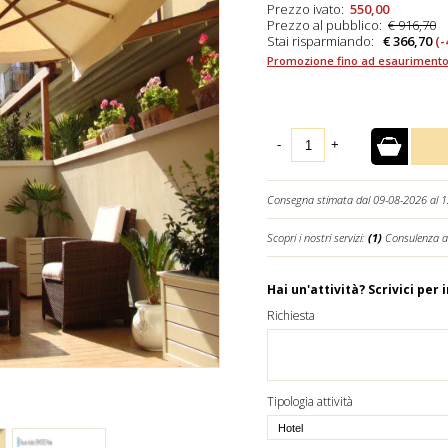
Prezzo ivato:
550,00
Prezzo al pubblico:
€ 916,70
Stai risparmiando:
€ 366,70
(-
Promozione fino ad esaurimento
-
+
Consegna stimata dal 09-08-2026 al 
Scopri i nostri servizi:
(1)
Consulenza a
Hai un'attività? Scrivici per 
Richiesta
Tipologia attività