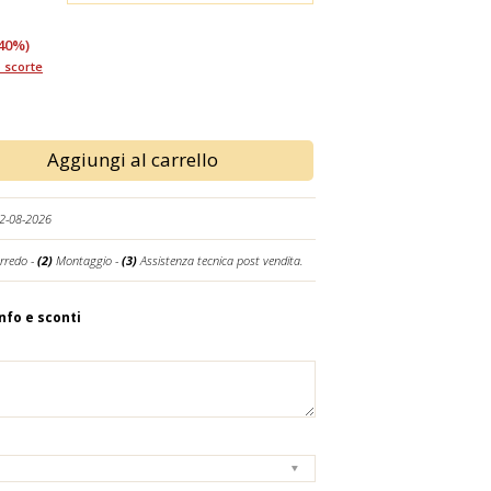
40%)
 scorte
Aggiungi al carrello
12-08-2026
rredo -
(2)
Montaggio -
(3)
Assistenza tecnica post vendita.
info e sconti