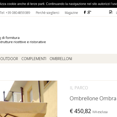
ato la password
 utilizza cookie anche di terze parti. Continuando la navigazione nel sito autorizzi l’us
F
ì
D
Tel: +39 0804859389
Perchè sceglierci
Magazine
o
di fornitura
trutture ricettive e ristorative
OUTDOOR
COMPLEMENTI
OMBRELLONI
IL PARCO
Ombrellone Ombra 
€
450,82
IVA esclusa