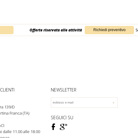
Offerte riservata alle attività
S
CLIENTI
NEWSLETTER
ra 139/D
rtina Franca (TA)
SEGUICI SU
F
ì
CI
rni dalle 11.00 alle 18.00
genze