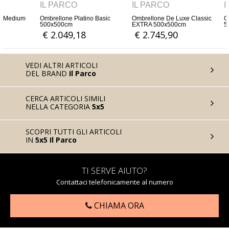
IL PARCO
IL PARCO
IL P
ic
Ombrellone De Luxe Classic
Ombrellone Platino Medium
Ombrel
EXTRA 500x500cm
5,5x5,5
600x6
€ 2.745,90
€ 2.684,43
€ 2
VEDI ALTRI ARTICOLI
DEL BRAND
Il Parco
CERCA ARTICOLI SIMILI
NELLA CATEGORIA
5x5
SCOPRI TUTTI GLI ARTICOLI
IN
5x5 Il Parco
TI SERVE AIUTO?
Contattaci telefonicamente al numero
CHIAMA ORA