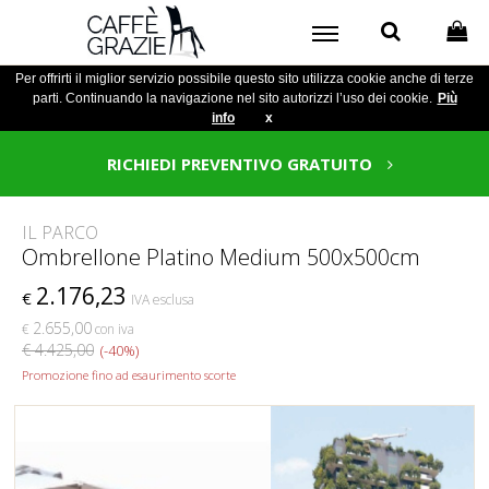
Per offrirti il miglior servizio possibile questo sito utilizza cookie anche di terze
parti. Continuando la navigazione nel sito autorizzi l’uso dei cookie.
Più
info
x
RICHIEDI PREVENTIVO GRATUITO
IL PARCO
Ombrellone Platino Medium 500x500cm
2.176,23
€
IVA esclusa
2.655,00
€
con iva
€ 4.425,00
(-40%)
Promozione fino ad esaurimento scorte