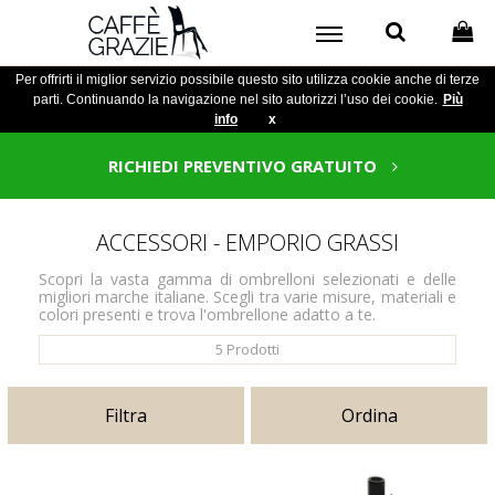
Per offrirti il miglior servizio possibile questo sito utilizza cookie anche di terze
parti. Continuando la navigazione nel sito autorizzi l’uso dei cookie.
Più
info
x
RICHIEDI PREVENTIVO GRATUITO
ACCESSORI - EMPORIO GRASSI
Scopri la vasta gamma di ombrelloni selezionati e delle
migliori marche italiane. Scegli tra varie misure, materiali e
colori presenti e trova l'ombrellone adatto a te.
5
Prodotti
Filtra
Ordina