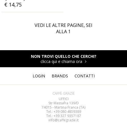
€ 14,75
VEDI LE ALTRE PAGINE, SEI
ALLA
1
NON TROVI QUELLO CHE CERCHI?
clicca qui e chiama ora
LOGIN
BRANDS
CONTATTI
CAFFÈ GRAZIE
UFFICI
Str Massafra 139/D
74015 - Martina Franca (TA)
Tel.: +39 080
4859389
Tel.: +39 327 9357187
info@caffegrazie.it