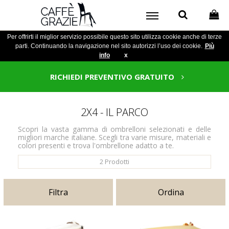
Per offrirti il miglior servizio possibile questo sito utilizza cookie anche di terze
parti. Continuando la navigazione nel sito autorizzi l’uso dei cookie.
Più
info
x
RICHIEDI PREVENTIVO GRATUITO
2X4 - IL PARCO
Scopri la vasta gamma di ombrelloni selezionati e delle
migliori marche italiane. Scegli tra varie misure, materiali e
colori presenti e trova l'ombrellone adatto a te.
2
Prodotti
Filtra
Ordina