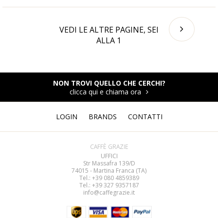
VEDI LE ALTRE PAGINE, SEI
ALLA
1
NON TROVI QUELLO CHE CERCHI?
clicca qui e chiama ora
LOGIN
BRANDS
CONTATTI
CAFFÈ GRAZIE
UFFICI
Str Massafra 139/D
74015 - Martina Franca (TA)
Tel.: +39 080
4859389
Tel.: +39 327 9357187
info@caffegrazie.it