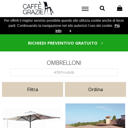
Per offrirti il miglior servizio possibile questo sito utilizza cookie anche di terze
parti. Continuando la navigazione nel sito autorizzi l’uso dei cookie.
Più
info
x
RICHIEDI PREVENTIVO GRATUITO
OMBRELLONI
478
Prodotti
Filtra
Ordina