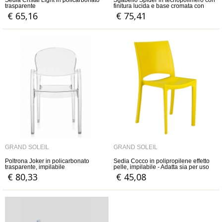
Sedia Cristal Light in policarbonato
Sgabello Spider in tecnopolimero con
trasparente
finitura lucida e base cromata con
sistema di elevazione a gas
€ 65,16
€ 75,41
GRAND SOLEIL
GRAND SOLEIL
Poltrona Joker in policarbonato
Sedia Cocco in polipropilene effetto
trasparente, impilabile
pelle, impilabile - Adatta sia per uso
interno che esterno
€ 80,33
€ 45,08