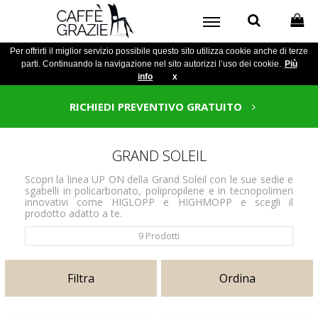
Per offrirti il miglior servizio possibile questo sito utilizza cookie anche di terze
parti. Continuando la navigazione nel sito autorizzi l’uso dei cookie.
Più
info
x
RICHIEDI PREVENTIVO GRATUITO
GRAND SOLEIL
Scopri la linea UP ON della Grand Soleil con le sue sedie e
sgabelli in policarbonato, polipropilene e in tecnopolimeri
innovativi come HIGLOPP e HIGHMOPP e scegli il
prodotto adatto a te.
9
Prodotti
Filtra
Ordina