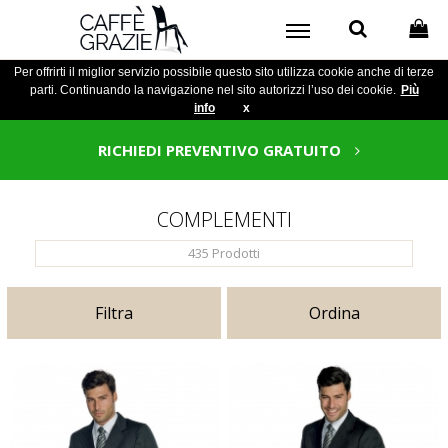
Per offrirti il miglior servizio possibile questo sito utilizza cookie anche di terze
parti. Continuando la navigazione nel sito autorizzi l’uso dei cookie.
Più
info
x
RICHIEDI PREVENTIVO GRATUITO
COMPLEMENTI
435
Prodotti
Filtra
Ordina