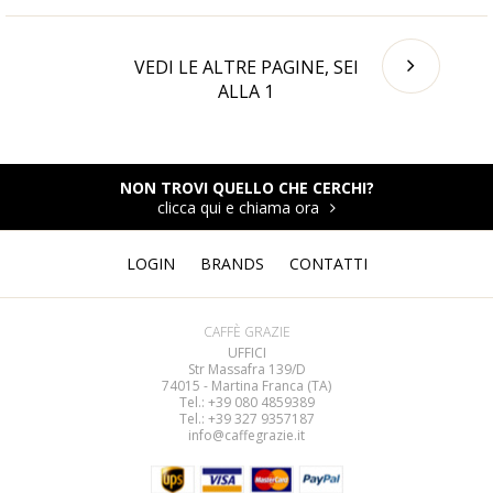
VEDI LE ALTRE PAGINE, SEI
ALLA
1
NON TROVI QUELLO CHE CERCHI?
clicca qui e chiama ora
LOGIN
BRANDS
CONTATTI
CAFFÈ GRAZIE
UFFICI
Str Massafra 139/D
74015 - Martina Franca (TA)
Tel.: +39 080
4859389
Tel.: +39 327 9357187
info@caffegrazie.it