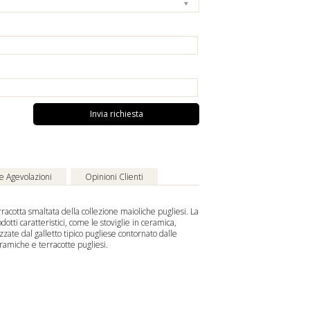
Invia richiesta
 e Agevolazioni
Opinioni Clienti
erracotta smaltata della collezione maioliche pugliesi. La
otti caratteristici, come le stoviglie in ceramica,
zzate dal galletto tipico pugliese contornato dalle
ceramiche e terracotte pugliesi.