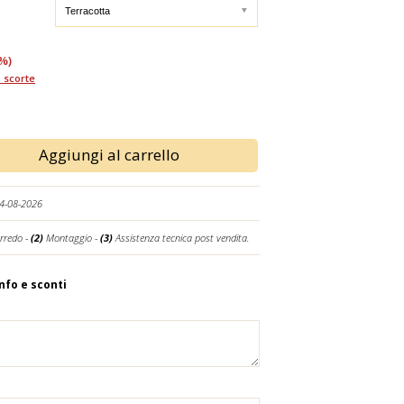
%)
 scorte
Aggiungi al carrello
24-08-2026
rredo -
(2)
Montaggio -
(3)
Assistenza tecnica post vendita.
info e sconti