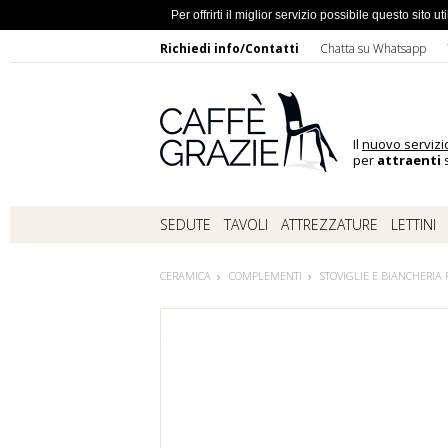
Ho dimentic
Per offrirti il miglior servizio possibile questo sito
Richiedi info/Contatti
Chatta su Whatsapp
Il
nuovo servizi
per
attraenti
s
SEDUTE
TAVOLI
ATTREZZATURE
LETTINI
CERAMICA
COMPLEMENTI
STOVIGLIE E BIANCHERIA 