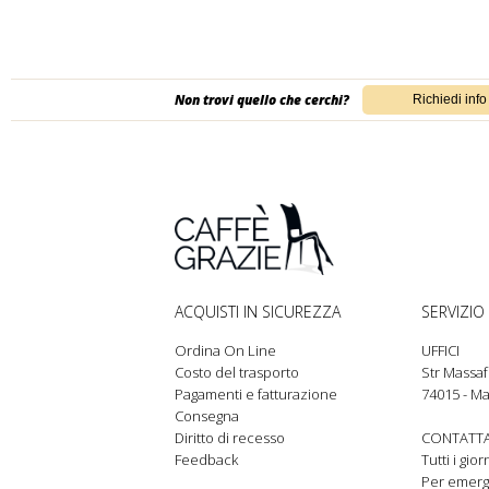
Non trovi quello che cerchi?
ACQUISTI IN SICUREZZA
SERVIZIO 
Ordina On Line
UFFICI
Costo del trasporto
Str Massaf
Pagamenti e fatturazione
74015 - Ma
Consegna
Diritto di recesso
CONTATTA
Feedback
Tutti i gio
Per emer