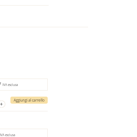
7
IVA esclusa
Aggiungi al carrello
+
IVA esclusa