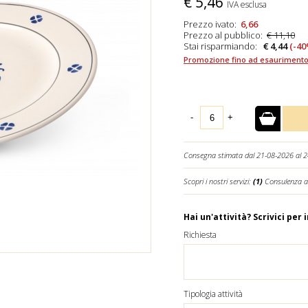
€
5,46
IVA esclusa
Prezzo ivato:
6,66
Prezzo al pubblico:
€ 11,10
Stai risparmiando:
€ 4,44
(-40
Promozione fino ad esaurimento
-
+
Consegna stimata dal 21-08-2026 al 
Scopri i nostri servizi:
(1)
Consulenza a
Hai un'attività? Scrivici per 
Richiesta
Tipologia attività