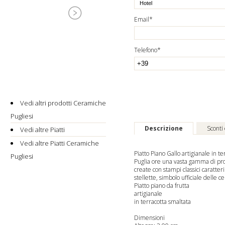
Email*
Telefono*
Vedi altri prodotti Ceramiche
Pugliesi
Descrizione
Sconti
Vedi altre Piatti
Vedi altre Piatti Ceramiche
Piatto Piano Gallo artigianale in t
Pugliesi
Puglia offre una vasta gamma di prod
create con stampi classici caratteri
stellette, simbolo ufficiale delle 
Piatto piano da frutta
artigianale
in terracotta smaltata
Dimensioni