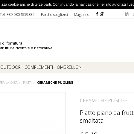
ato la password
 utilizza cookie anche di terze parti. Continuando la navigazione nel sito autorizzi l’us
F
ì
D
Tel: +39 0804859389
Perchè sceglierci
Magazine
o
di fornitura
trutture ricettive e ristorative
OUTDOOR
COMPLEMENTI
OMBRELLONI
PER LA CASA
PIATTI
CERAMICHE PUGLIESI
CERAMICHE PUGLIESI
Piatto piano da frut
smaltata