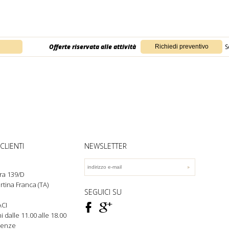
Offerte riservata alle attività
S
CLIENTI
NEWSLETTER
ra 139/D
rtina Franca (TA)
SEGUICI SU
F
ì
CI
rni dalle 11.00 alle 18.00
genze