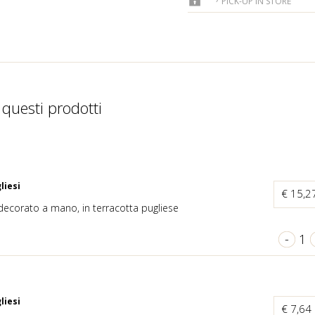
PICK-UP IN STORE
 questi prodotti
liesi
€ 15,2
decorato a mano, in terracotta pugliese
-
1
liesi
€ 7,64