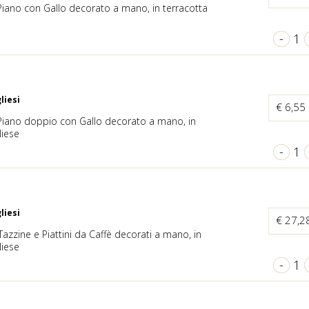
iano con Gallo decorato a mano, in terracotta
-
1
liesi
€ 6,55
Piano doppio con Gallo decorato a mano, in
liese
-
1
liesi
€ 27,2
Tazzine e Piattini da Caffè decorati a mano, in
liese
-
1