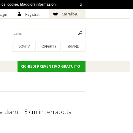
o dei cookie.
Maggiori informazioni
x
H
A
Carrello (
0
)
Login
Registrati
NOVITÀ
OFFERTE
BRAND
RICHIEDI PREVENTIVO GRATUITO
ta diam. 18 cm in terracotta