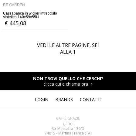
RE GARDEN
Cassapanca in wicker intreccisto
sintetico 140x59x55H
€ 445,08
VEDI LE ALTRE PAGINE, SEI
ALLA
1
NON TROVI QUELLO CHE CERCHI?
clicca qui e chiama ora
LOGIN
BRANDS
CONTATTI
CAFFÈ GRAZIE
UFFICI
Str Massafra 139/D
74015 - Martina Franca (TA)