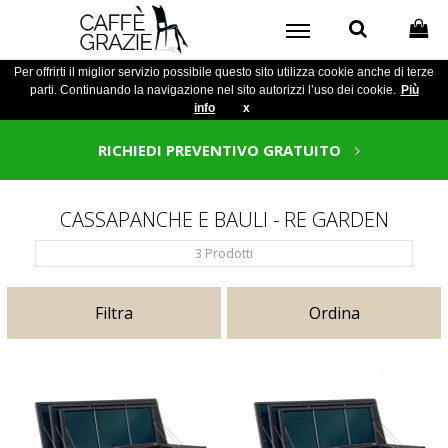
Per offrirti il miglior servizio possibile questo sito utilizza cookie anche di terze
parti. Continuando la navigazione nel sito autorizzi l’uso dei cookie.
Più
info
x
RICHIEDI PREVENTIVO GRATUITO
CASSAPANCHE E BAULI - RE GARDEN
3
Prodotti
Filtra
Ordina