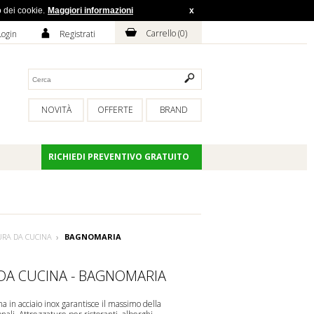
o dei cookie.
Maggiori informazioni
x
H
A
Carrello (
0
)
Login
Registrati
NOVITÀ
OFFERTE
BRAND
RICHIEDI PREVENTIVO GRATUITO
URA DA CUCINA
BAGNOMARIA
DA CUCINA - BAGNOMARIA
na in acciaio inox garantisce il massimo della