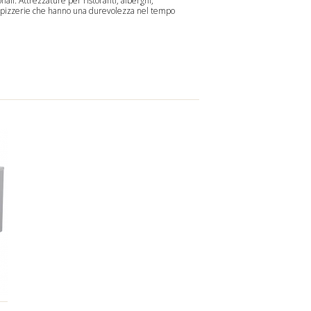
onali. Attrezzature per ristoranti, alberghi,
 e pizzerie che hanno una durevolezza nel tempo