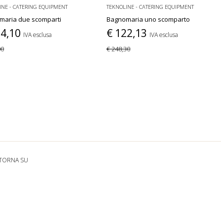
INE - CATERING EQUIPMENT
TEKNOLINE - CATERING EQUIPMENT
maria due scomparti
Bagnomaria uno scomparto
04,10
€ 122,13
IVA esclusa
IVA esclusa
00
€ 248,30
TORNA SU