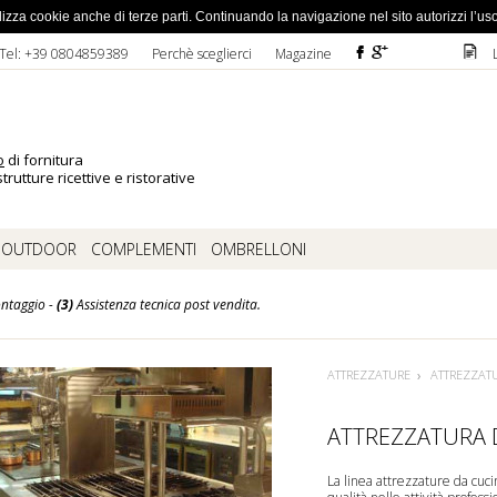
ato la password
 utilizza cookie anche di terze parti. Continuando la navigazione nel sito autorizzi l’us
F
ì
D
Tel: +39 0804859389
Perchè sceglierci
Magazine
o
di fornitura
trutture ricettive e ristorative
OUTDOOR
COMPLEMENTI
OMBRELLONI
ntaggio -
(3)
Assistenza tecnica post vendita.
ATTREZZATURE
ATTREZZAT
ATTREZZATURA 
La linea attrezzature da cuci