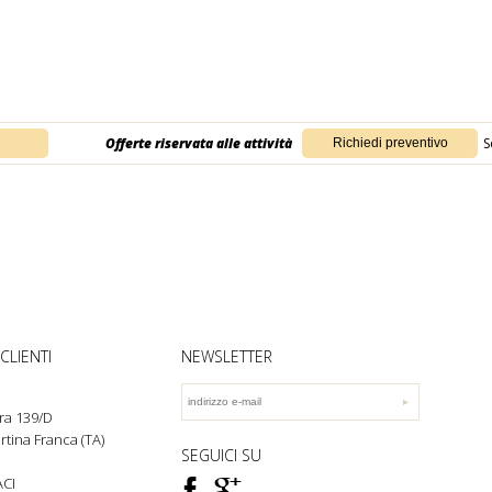
Offerte riservata alle attività
S
CLIENTI
NEWSLETTER
ra 139/D
rtina Franca (TA)
SEGUICI SU
F
ì
CI