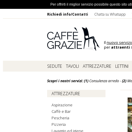
Ho dimentic
Per offrirti il miglior servizio possibile questo sito
Richiedi info/Contatti
Chatta su Whatsapp
Il
nuovo servizi
per
attraenti
s
SEDUTE
TAVOLI
ATTREZZATURE
LETTINI
Scopri i nostri servizi: (1)
Consulenza arredo -
(2)
Mo
ATTREZZATURE
Aspirazione
Caffè e Bar
Pescheria
Pizzeria
Lavaggio ed igiene