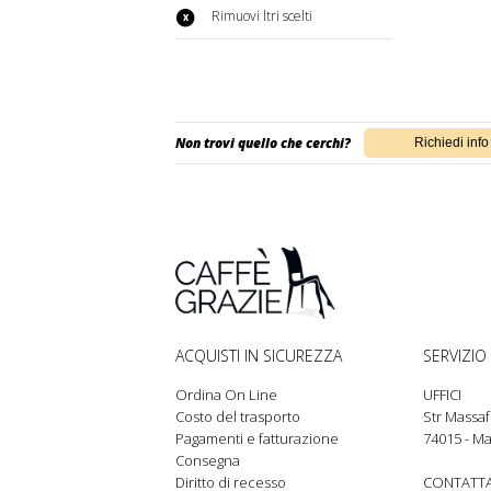
Rimuovi filtri scelti
Non trovi quello che cerchi?
ACQUISTI IN SICUREZZA
SERVIZIO 
Ordina On Line
UFFICI
Costo del trasporto
Str Massaf
Pagamenti e fatturazione
74015 - Ma
Consegna
Diritto di recesso
CONTATTA