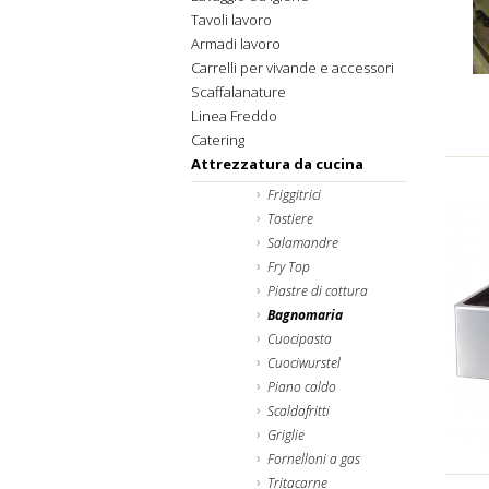
Tavoli lavoro
Armadi lavoro
Carrelli per vivande e accessori
Scaffalanature
Linea Freddo
Catering
Attrezzatura da cucina
Friggitrici
Tostiere
Salamandre
Fry Top
Piastre di cottura
Bagnomaria
Cuocipasta
Cuociwurstel
Piano caldo
Scaldafritti
Griglie
Fornelloni a gas
Tritacarne