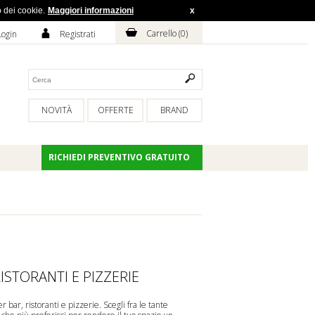
o dei cookie.
Maggiori informazioni
x
H
A
Carrello (
0
)
Login
Registrati
NOVITÀ
OFFERTE
BRAND
RICHIEDI PREVENTIVO GRATUITO
RISTORANTI E PIZZERIE
bar, ristoranti e pizzerie. Scegli fra le tante