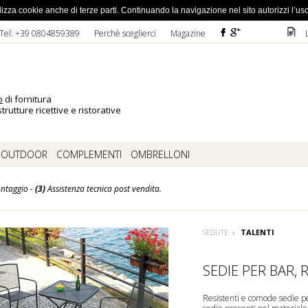
ato la password
 utilizza cookie anche di terze parti. Continuando la navigazione nel sito autorizzi l’us
F
ì
D
Tel: +39 0804859389
Perchè sceglierci
Magazine
o
di fornitura
trutture ricettive e ristorative
OUTDOOR
COMPLEMENTI
OMBRELLONI
ntaggio -
(3)
Assistenza tecnica post vendita.
SEDUTE
TALENTI
SEDIE PER BAR, 
Resistenti e comode sedie per 