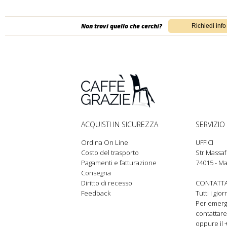
Non trovi quello che cerchi?
ACQUISTI IN SICUREZZA
SERVIZIO 
Ordina On Line
UFFICI
Costo del trasporto
Str Massaf
Pagamenti e fatturazione
74015 - Ma
Consegna
Diritto di recesso
CONTATTA
Feedback
Tutti i gio
Per emer
contattare
oppure il 