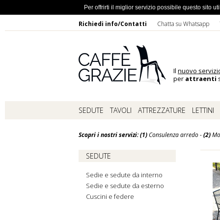
Ho dimentic
Per offrirti il miglior servizio possibile questo sito
Richiedi info/Contatti
Chatta su Whatsapp
Il
nuovo servizi
per
attraenti
s
SEDUTE
TAVOLI
ATTREZZATURE
LETTINI
Scopri i nostri servizi: (1)
Consulenza arredo -
(2)
Mo
SEDUTE
Sedie e sedute da interno
Sedie e sedute da esterno
Cuscini e federe