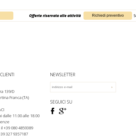
Offerte riservata alle attività
S
CLIENTI
NEWSLETTER
ra 139/D
rtina Franca (TA)
SEGUICI SU
F
ì
CI
rni dalle 11.00 alle 18.00
genze
 il +39 080
4859389
+39 327 9357187