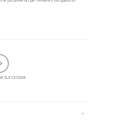
che più preferisci per rendere il tuo spazio un
NA SUCCESSIVA
«