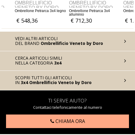
OMBRELLIFICIO
OMBRELLIFICIO
OMBR
RO
VENETO BY DORO
VENETO BY DORO
VEN
4
Ombrellone Petrarca 3x4 legno
Ombrellone Petrarca 3x4
Ombrel
alluminio
€ 548,36
€ 712,30
€ 1
VEDI ALTRI ARTICOLI
DEL BRAND
Ombrellificio Veneto by Doro
CERCA ARTICOLI SIMILI
NELLA CATEGORIA
3x4
SCOPRI TUTTI GLI ARTICOLI
IN
3x4 Ombrellificio Veneto by Doro
TI SERVE AIUTO?
Contattaci telefonicamente al numero
CHIAMA ORA