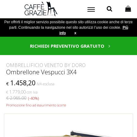
Per offrirti il miglior servizio possibile questo sito utilizza cookie anche di terze
parti. Continuando la navigazione nel sito autorizzi l’uso dei cookie.
Più
info
x
RICHIEDI PREVENTIVO GRATUITO
OMBRELLIFICIO VENETO BY DORO
Ombrellone Vespucci 3X4
1.458,20
€
IVA esclusa
1.779,00
€
con iva
€ 2.965,00
(-40%)
Promozione fino ad esaurimento scorte