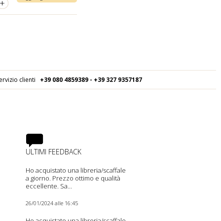
+
ervizio clienti
+39 080
4859389 - +39 327 9357187
ULTIMI FEEDBACK
Ho acquistato una libreria/scaffale
a giorno. Prezzo ottimo e qualità
eccellente. Sa...
26/01/2024 alle 16:45
Ho acquistato una libreria/scaffale