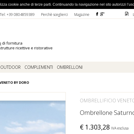
ato la password
 utilizza cookie anche di terze parti. Continuando la navigazione nel sito autorizzi l’us
F
ì
D
Tel: +39 0804859389
Perchè sceglierci
Magazine
o
di fornitura
trutture ricettive e ristorative
OUTDOOR
COMPLEMENTI
OMBRELLONI
 VENETO BY DORO
OMBRELLIFICIO VENET
Ombrellone Saturn
€
1.303,28
IVA esclusa