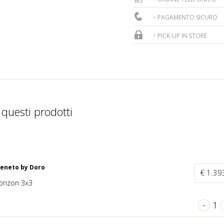
PAGAMENTO SICURO
PICK-UP IN STORE
 questi prodotti
Veneto by Doro
€ 1.39
rizon 3x3
-
1