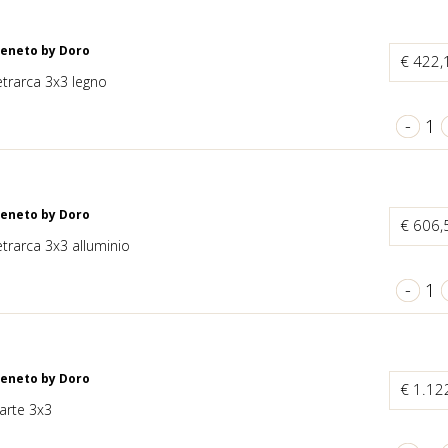
Veneto by Doro
€ 422
trarca 3x3 legno
-
1
Veneto by Doro
€ 606
trarca 3x3 alluminio
-
1
Veneto by Doro
€ 1.12
arte 3x3