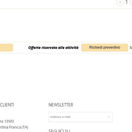
-
1
Offerte riservata alle attività
S
CLIENTI
NEWSLETTER
ra 139/D
rtina Franca (TA)
SEGUICI SU