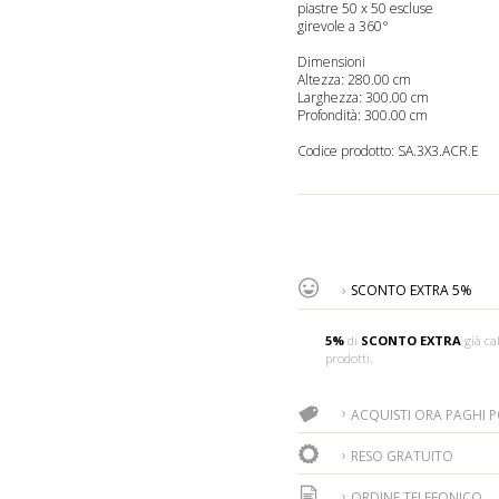
piastre 50 x 50 escluse
girevole a 360°
Dimensioni
Altezza: 280.00 cm
Larghezza: 300.00 cm
Profondità: 300.00 cm
Codice prodotto:
SA.3X3.ACR.E
SCONTO EXTRA 5%
5%
di
SCONTO EXTRA
già cal
prodotti.
ACQUISTI ORA PAGHI PO
RESO GRATUITO
ORDINE TELEFONICO