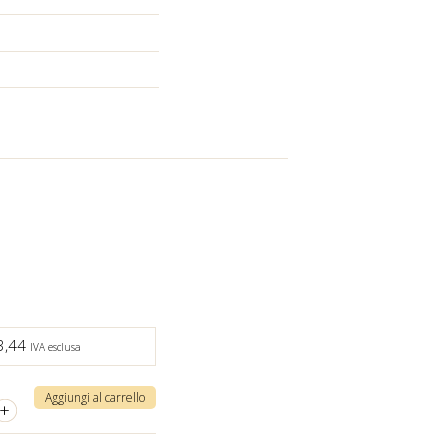
3,44
IVA esclusa
Aggiungi al carrello
+