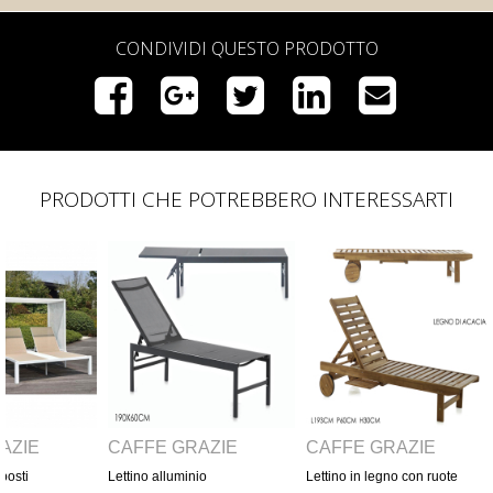
CONDIVIDI QUESTO PRODOTTO
PRODOTTI CHE POTREBBERO INTERESSARTI
GRAZIE
CAFFÈ GRAZIE
CAFFÈ GRAZIE
uminio
Lettino in legno con ruote
Lettino alluminio con paras