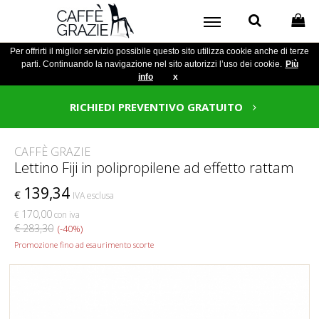
Per offrirti il miglior servizio possibile questo sito utilizza cookie anche di terze
parti. Continuando la navigazione nel sito autorizzi l’uso dei cookie.
Più
info
x
RICHIEDI PREVENTIVO GRATUITO
CAFFÈ GRAZIE
Lettino Fiji in polipropilene ad effetto rattam
139,34
€
IVA esclusa
170,00
€
con iva
€ 283,30
(-40%)
Promozione fino ad esaurimento scorte