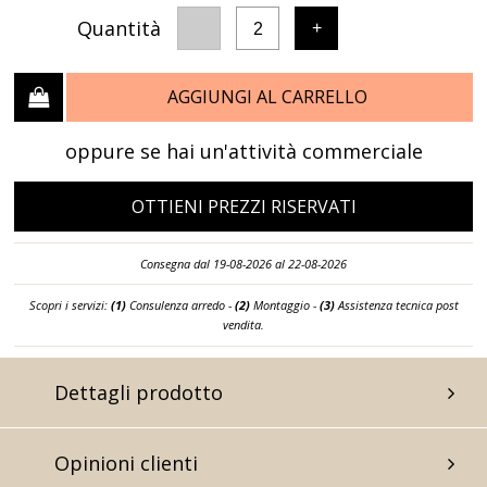
Quantità
-
+
2
AGGIUNGI AL CARRELLO
oppure se hai un'attività commerciale
OTTIENI PREZZI RISERVATI
Consegna dal 19-08-2026 al 22-08-2026
Scopri i servizi:
(1)
Consulenza arredo -
(2)
Montaggio -
(3)
Assistenza tecnica post
vendita.
Dettagli prodotto
Opinioni clienti