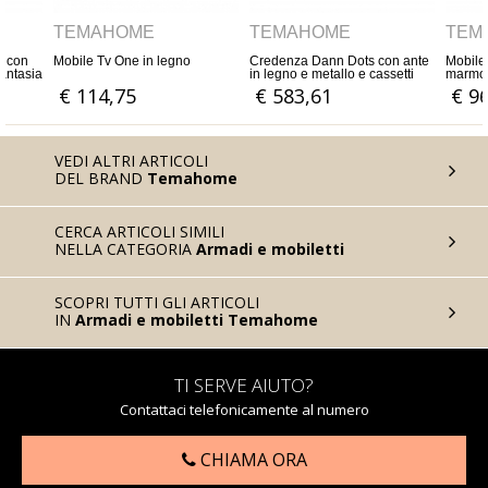
TEMAHOME
TEMAHOME
TEM
Credenza Dann Dots con ante
Mobile TV Lyon con piano in
Mobile
in legno e metallo e cassetti
marmo e struttura in legno
ante i
centrali
a pois
€ 583,61
€ 967,21
€ 5
VEDI ALTRI ARTICOLI
DEL BRAND
Temahome
CERCA ARTICOLI SIMILI
NELLA CATEGORIA
Armadi e mobiletti
SCOPRI TUTTI GLI ARTICOLI
IN
Armadi e mobiletti Temahome
TI SERVE AIUTO?
Contattaci telefonicamente al numero
CHIAMA ORA