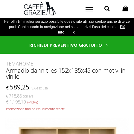
Per offrirti il miglior servizio possibile questo sito utilizza cookie anche di terze
parti. Continuando la navigazione nel sito autorizzi l’uso dei cookie.
Più
info
x
RICHIEDI PREVENTIVO GRATUITO
TEMAHOME
Armadio dann tiles 152x135x45 con motivi in
vinile
589,25
€
IVA esclusa
718,88
€
con iva
€ 1.198,10
(-40%)
Promozione fino ad esaurimento scorte