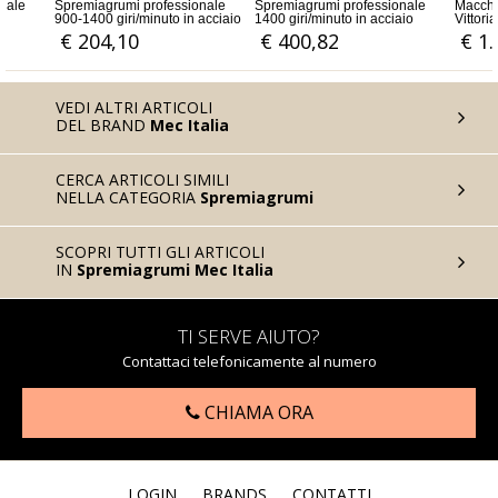
nale
Spremiagrumi professionale
Spremiagrumi professionale
Macchi
900-1400 giri/minuto in acciaio
1400 giri/minuto in acciaio
Vittori
€ 204,10
€ 400,82
€ 1
VEDI ALTRI ARTICOLI
DEL BRAND
Mec Italia
CERCA ARTICOLI SIMILI
NELLA CATEGORIA
Spremiagrumi
SCOPRI TUTTI GLI ARTICOLI
IN
Spremiagrumi Mec Italia
TI SERVE AIUTO?
Contattaci telefonicamente al numero
CHIAMA ORA
LOGIN
BRANDS
CONTATTI