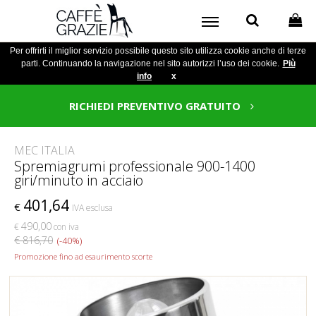
Per offrirti il miglior servizio possibile questo sito utilizza cookie anche di terze
parti. Continuando la navigazione nel sito autorizzi l’uso dei cookie.
Più
info
x
RICHIEDI PREVENTIVO GRATUITO
MEC ITALIA
Spremiagrumi professionale 900-1400
giri/minuto in acciaio
401,64
€
IVA esclusa
490,00
€
con iva
€ 816,70
(-40%)
Promozione fino ad esaurimento scorte