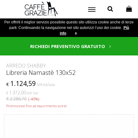
Per offrirti il miglior servizio possibile questo sito utilizza cookie anche di terze
parti. Continuando la navigazione nel sito autorizzi l’uso dei cookie.
Più
info
x
RICHIEDI PREVENTIVO GRATUITO
ARREDO SHABBY
Libreria Namastè 130x52
1.124,59
€
IVA esclusa
1.372,00
€
con iva
€ 2.286,70
(-40%)
Promozione fino ad esaurimento scorte