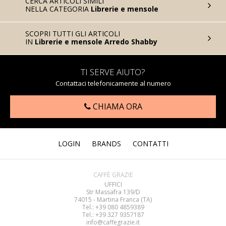
CERCA ARTICOLI SIMILI
NELLA CATEGORIA
Librerie e mensole
SCOPRI TUTTI GLI ARTICOLI
IN
Librerie e mensole Arredo Shabby
TI SERVE AIUTO?
Contattaci telefonicamente al numero
CHIAMA ORA
LOGIN
BRANDS
CONTATTI
CAFFÈ GRAZIE
UFFICI
Str Massafra 139/D
74015 - Martina Franca (TA)
Tel.: +39 080
4859389
Tel.: +39 327 9357187
info@caffegrazie.it